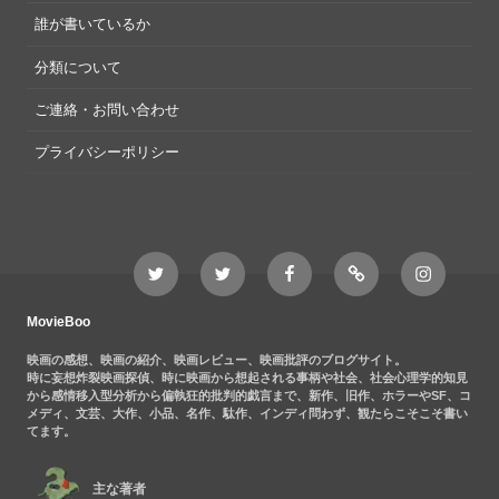
誰が書いているか
分類について
ご連絡・お問い合わせ
プライバシーポリシー
Twitter
Twitter
Movieboo
Feedly
Instagram
MovieBoo
Nezshi
Facebook
Nezshi
page
MovieBoo
映画の感想、映画の紹介、映画レビュー、映画批評のブログサイト。
時に妄想炸裂映画探偵、時に映画から想起される事柄や社会、社会心理学的知見
から感情移入型分析から偏執狂的批判的戯言まで、新作、旧作、ホラーやSF、コ
メディ、文芸、大作、小品、名作、駄作、インディ問わず、観たらこそこそ書い
てます。
主な著者