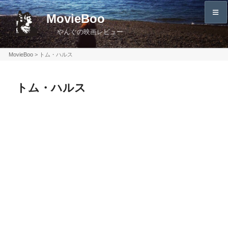
コ
MovieBoo
ン
やんぐの映画レビュー
テ
ン
MovieBoo
>
トム・ハルス
ツ
へ
トム・ハルス
ス
キ
ッ
プ