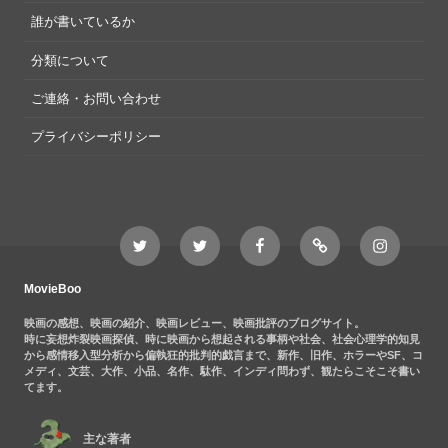
誰が書いているか
分類について
ご連絡・お問い合わせ
プライバシーポリシー
Twitter
Twitter
Movieboo
Feedly
Instagram
MovieBoo
Nezshi
Facebook
Nezshi
page
MovieBoo
映画の感想、映画の紹介、映画レビュー、映画批評のブログサイト。
時に妄想炸裂映画探偵、時に映画から想起される事柄や社会、社会心理学的知見
から感情移入型分析から偏執狂的批判的戯言まで、新作、旧作、ホラーやSF、コ
メディ、文芸、大作、小品、名作、駄作、インディ問わず、観たらこそこそ書い
てます。
主な著者