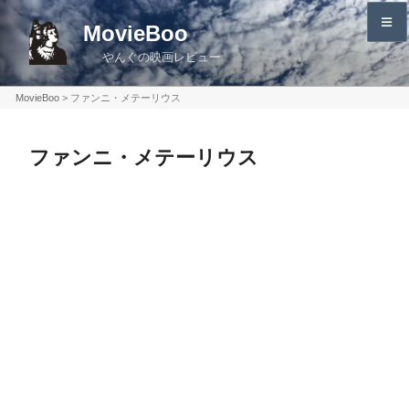
コ
MovieBoo
ン
やんぐの映画レビュー
テ
ン
MovieBoo
>
ファンニ・メテーリウス
ツ
へ
ファンニ・メテーリウス
ス
キ
ッ
プ