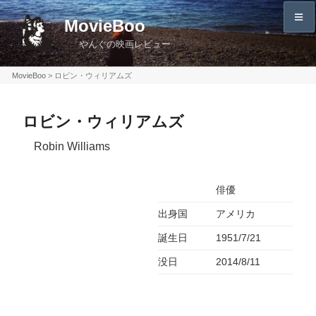
コ
MovieBoo
ン
やんぐの映画レビュー
テ
ン
MovieBoo
>
ロビン・ウィリアムズ
ツ
へ
ロビン・ウィリアムズ
ス
キ
Robin Williams
ッ
プ
俳優
出身国
アメリカ
誕生日
1951/7/21
没日
2014/8/11