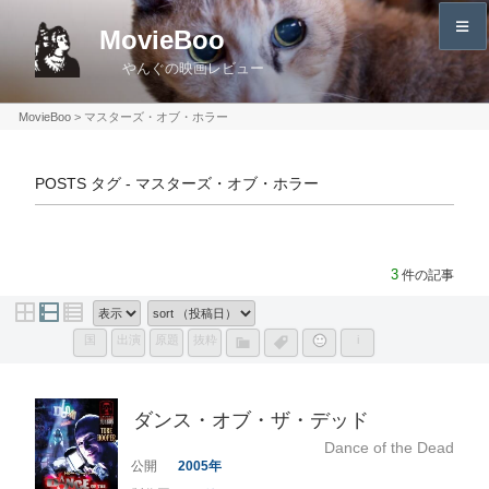
コ
MovieBoo
ン
やんぐの映画レビュー
テ
ン
MovieBoo
>
マスターズ・オブ・ホラー
ツ
へ
POSTS タグ - マスターズ・オブ・ホラー
ス
キ
ッ
プ
3
件の記事
国
出演
原題
抜粋
i
ダンス・オブ・ザ・デッド
Dance of the Dead
2005