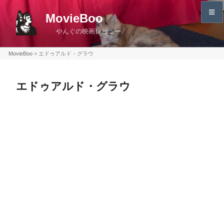
コ
MovieBoo
ン
やんぐの映画レビュー
テ
ン
MovieBoo
>
エドゥアルド・グラウ
ツ
へ
エドゥアルド・グラウ
ス
キ
ッ
プ