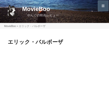
コ
MovieBoo
ン
やんぐの映画レビュー
テ
ン
MovieBoo
>
エリック・バルボーザ
ツ
へ
エリック・バルボーザ
ス
キ
ッ
プ