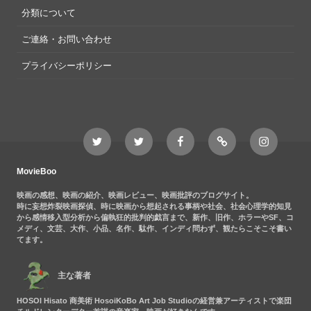
分類について
ご連絡・お問い合わせ
プライバシーポリシー
Twitter
Twitter
Movieboo
Feedly
Instagram
MovieBoo
Nezshi
Facebook
Nezshi
page
MovieBoo
映画の感想、映画の紹介、映画レビュー、映画批評のブログサイト。
時に妄想炸裂映画探偵、時に映画から想起される事柄や社会、社会心理学的知見
から感情移入型分析から偏執狂的批判的戯言まで、新作、旧作、ホラーやSF、コ
メディ、文芸、大作、小品、名作、駄作、インディ問わず、観たらこそこそ書い
てます。
主な著者
HOSOI Hisato 商美術 HosoiKoBo Art Job Studioの経営兼アーティストで楽団