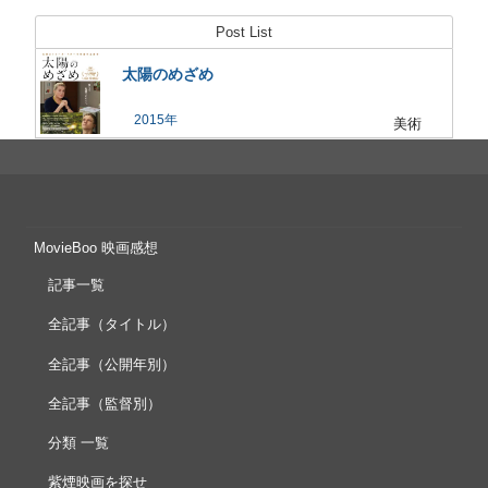
Post List
太陽のめざめ
2015
美術
MovieBoo 映画感想
記事一覧
全記事（タイトル）
全記事（公開年別）
全記事（監督別）
分類 一覧
紫煙映画を探せ