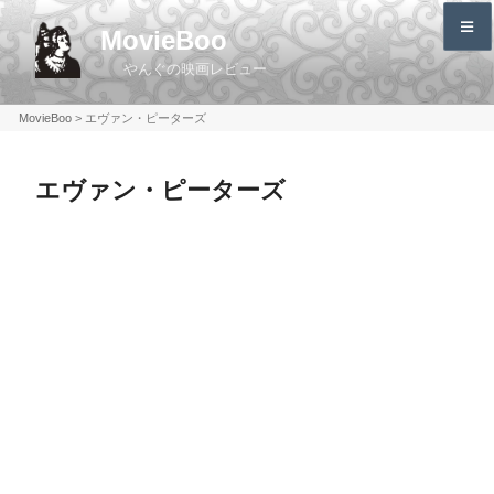
コ
MovieBoo
ン
やんぐの映画レビュー
テ
ン
MovieBoo
>
エヴァン・ピーターズ
ツ
へ
エヴァン・ピーターズ
ス
キ
ッ
プ