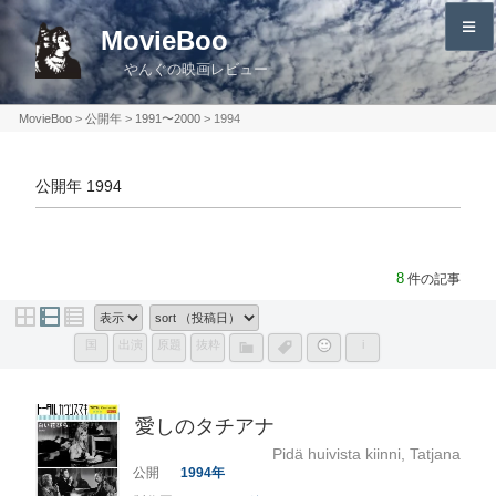
コ
MovieBoo
ン
やんぐの映画レビュー
テ
ン
MovieBoo
>
公開年
>
1991〜2000
>
1994
ツ
へ
公開年 1994
ス
キ
ッ
プ
8
件の記事
国
出演
原題
抜粋
i
愛しのタチアナ
Pidä huivista kiinni, Tatjana
1994