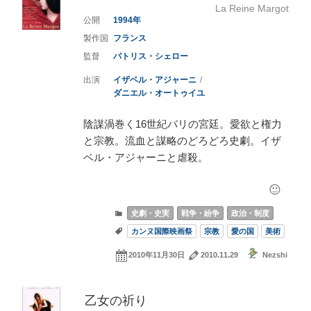
La Reine Margot
1994
フランス
パトリス・シェロー
イザベル・アジャーニ
ダニエル・オートゥイユ
陰謀渦巻く16世紀パリの宮廷。愛欲と権力
と宗教。流血と謀略のどろどろ史劇。イザ
ベル・アジャーニと虐殺。
史劇・史実
戦争・紛争
政治・制度
カンヌ国際映画祭
宗教
愛の国
美術
2010年11月30日
2010.11.29
Nezshi
乙女の祈り