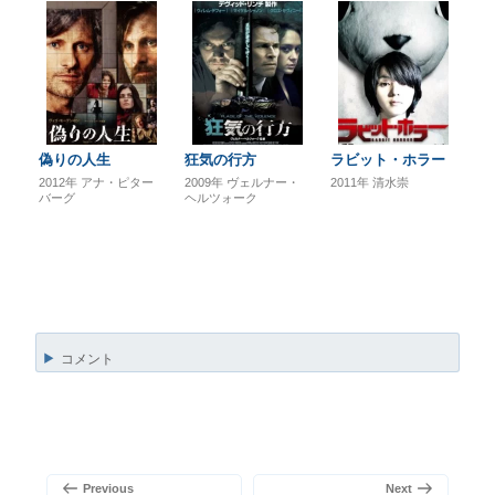
偽りの人生
狂気の行方
ラビット・ホラー
2012年
アナ・ピター
2009年
ヴェルナー・
2011年
清水崇
バーグ
ヘルツォーク
コメント
投
稿
前
次
Previous
Next