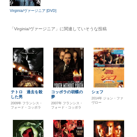
Virginia/ヴァージニア [DVD]
「Virginia/ヴァージニア」に関連していそうな投稿
テトロ 過去を殺
コッポラの胡蝶の
シェフ
した男
夢
2014年
ジョン・ファ
ヴロー
2009年
フランシス・
2007年
フランシス・
フォード・コッポラ
フォード・コッポラ