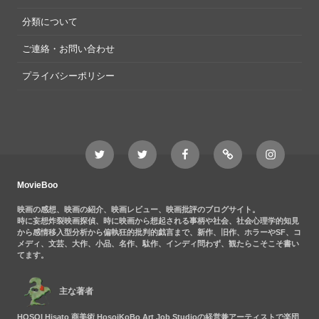
分類について
ご連絡・お問い合わせ
プライバシーポリシー
Twitter
Twitter
Movieboo
Feedly
Instagram
MovieBoo
Nezshi
Facebook
Nezshi
page
MovieBoo
映画の感想、映画の紹介、映画レビュー、映画批評のブログサイト。
時に妄想炸裂映画探偵、時に映画から想起される事柄や社会、社会心理学的知見
から感情移入型分析から偏執狂的批判的戯言まで、新作、旧作、ホラーやSF、コ
メディ、文芸、大作、小品、名作、駄作、インディ問わず、観たらこそこそ書い
てます。
主な著者
HOSOI Hisato 商美術 HosoiKoBo Art Job Studioの経営兼アーティストで楽団