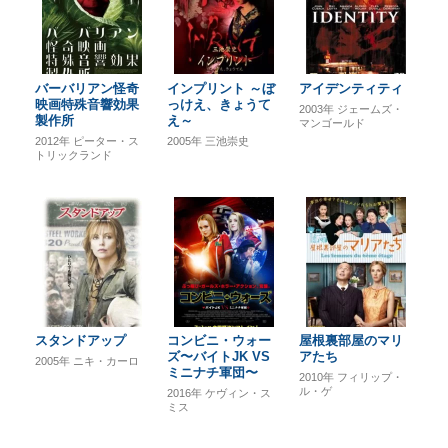
バーバリアン怪奇
インプリント ～ぼ
アイデンティティ
映画特殊音響効果
っけえ、きょうて
2003年
ジェームズ・
製作所
え～
マンゴールド
2012年
ピーター・ス
2005年
三池崇史
トリックランド
スタンドアップ
コンビニ・ウォー
屋根裏部屋のマリ
ズ〜バイトJK VS
アたち
2005年
ニキ・カーロ
ミニナチ軍団〜
2010年
フィリップ・
ル・ゲ
2016年
ケヴィン・ス
ミス