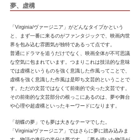
夢、虚構
「Virginia/ヴァージニア」がどんなタイプかという
と、まず一番に来るのがファンタジックで、映画内世
界を包み込む雰囲気が独特であるって点です。
普通にドラマを追うだけでなく、映画全体が不可思議
な空気に包まれています。つまりこれは技法的な意味
では虚構というものを強く意識した作風ってことで、
虚構を強く意識した作風は是即ち文芸的ということで
す。ただの文芸ではなくて前衛的で尖った文芸です。
その前衛的な文芸部分の根っこにあるのは、夢や舞台
や心理や超虚構といったキーワードになります。
「胡蝶の夢」でも夢は大きなテーマでした。
「Virginia/ヴァージニア」ではさらに夢に踏み込みま
す。物語の進行の半分は夢です。「夢を描いた物語が