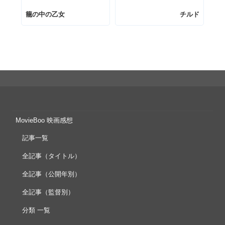
ナ
の
の
ビ
籠の中の乙女
チルド
投
投
ゲ
稿
稿
ー
シ
ョ
ン
MovieBoo 映画感想
記事一覧
全記事（タイトル）
全記事（公開年別）
全記事（監督別）
分類 一覧