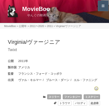
コ
MovieBoo
ン
やんぐの映画レビュー
テ
ン
MovieBoo
>
公開年
>
2011〜2020
>
2011
>
Virginia/ヴァージニア
ツ
へ
Virginia/ヴァージニア
ス
キ
Twixt
ッ
プ
2011
アメリカ
フランシス・フォード・コッポラ
ヴァル・キルマー
ブルース・ダーン
エル・ファニング
スリラー
ファンタジー
ミステリー
トラウマ
パロディ
超虚構