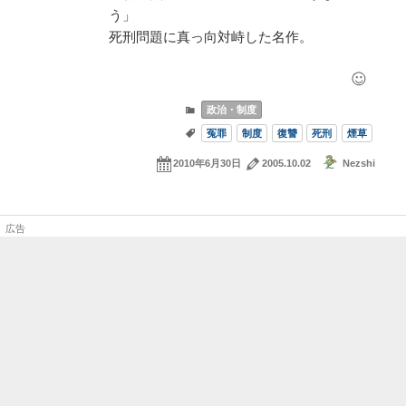
う」
死刑問題に真っ向対峙した名作。
政治・制度
冤罪
制度
復讐
死刑
煙草
2010年6月30日
2005.10.02
Nezshi