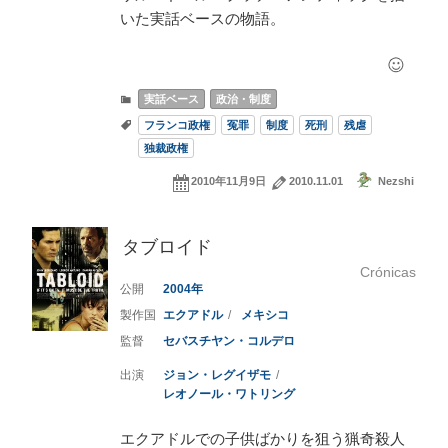
いた実話ベースの物語。
実話ベース
政治・制度
フランコ政権
冤罪
制度
死刑
残虐
独裁政権
2010年11月9日
2010.11.01
Nezshi
タブロイド
Crónicas
2004
エクアドル
メキシコ
セバスチヤン・コルデロ
ジョン・レグイザモ
レオノール・ワトリング
エクアドルでの子供ばかりを狙う猟奇殺人