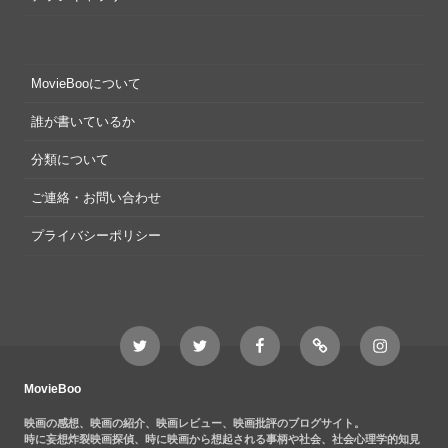
MovieBooについて
誰が書いているか
分類について
ご連絡・お問い合わせ
プライバシーポリシー
Twitter
Twitter
Movieboo
Feedly
Instagram
MovieBoo
Nezshi
Facebook
Nezshi
page
MovieBoo
映画の感想、映画の紹介、映画レビュー、映画批評のブログサイト。
時に妄想炸裂映画探偵、時に映画から想起される事柄や社会、社会心理学的知見