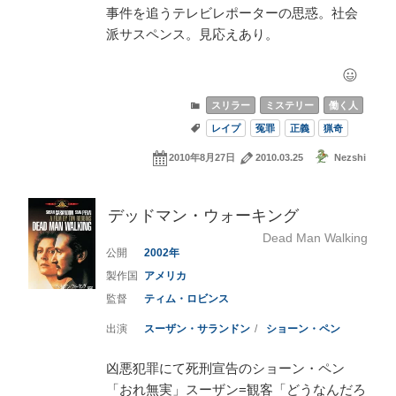
事件を追うテレビレポーターの思惑。社会
派サスペンス。見応えあり。
スリラー
ミステリー
働く人
レイプ
冤罪
正義
猟奇
2010年8月27日
2010.03.25
Nezshi
デッドマン・ウォーキング
Dead Man Walking
2002
アメリカ
ティム・ロビンス
スーザン・サランドン
ショーン・ペン
凶悪犯罪にて死刑宣告のショーン・ペン
「おれ無実」スーザン=観客「どうなんだろ