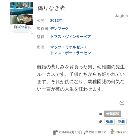
偽りなき者
Jagten
2012
デンマーク
トマス・ヴィンターベア
マッツ・ミケルセン
トマス・ボー・ラーセン
離婚の悲しみを背負った男、幼稚園の先生
ルーカスです。子供たちからも好かれてい
ます。それが仇になり、幼稚園児の何気な
い一言が彼の人生を狂わせます。
分類保留
冤罪
正義
2014年2月10日
2013.10.12
Nezshi