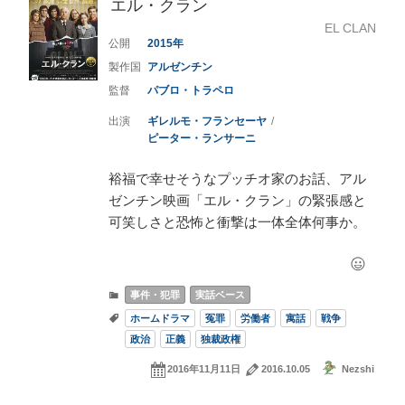
エル・クラン
EL CLAN
2015
アルゼンチン
パブロ・トラペロ
ギレルモ・フランセーヤ
ピーター・ランサーニ
裕福で幸せそうなプッチオ家のお話、アル
ゼンチン映画「エル・クラン」の緊張感と
可笑しさと恐怖と衝撃は一体全体何事か。
事件・犯罪
実話ベース
ホームドラマ
冤罪
労働者
寓話
戦争
政治
正義
独裁政権
2016年11月11日
2016.10.05
Nezshi