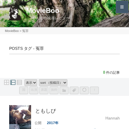
コ
MovieBoo
ン
やんぐの映画レビュー
テ
ン
MovieBoo
>
冤罪
ツ
へ
POSTS タグ - 冤罪
ス
キ
ッ
プ
8
件の記事
国
出演
原題
抜粋
i
ともしび
Hannah
2017