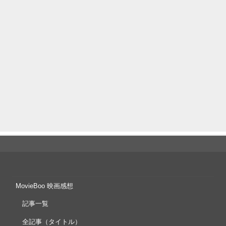
MovieBoo 映画感想
記事一覧
全記事（タイトル）