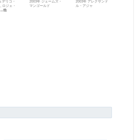
ェデリコ・
2003年
ジェームズ・
2003年
アレクサンド
ニ
ロジェ・
マンゴールド
ル・アジャ
ム
...他