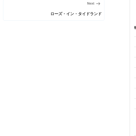
次
Next
の
ローズ・イン・タイドランド
投
稿