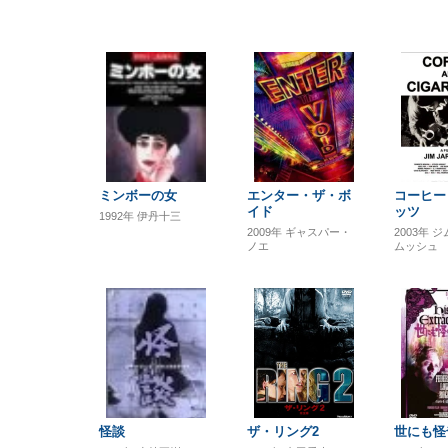
ミンボーの女
エンター・ザ・ボ
コーヒー
イド
ッツ
1992年
伊丹十三
2009年
ギャスパー・
2003年
ジ
ノエ
ムッシュ
怪談
ザ・リング2
世にも怪