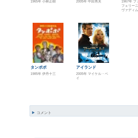
1965年
小林正樹
2005年
中田秀夫
1967年
フ
フェリー
ヴァディ
タンポポ
アイランド
1985年
伊丹十三
2005年
マイケル・ベ
イ
コメント
投