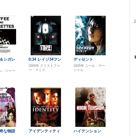
＆シガレ
0:34 レイジ34フン
ディセント
2005年
クリストファ
2005年
ニール・マー
ー・スミス
シャル
ム・ジャー
奇な物語
アイデンティティ
ハイテンション