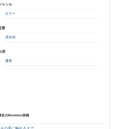
ジャンル
ホラー
監督
清水崇
出演
優香
最近のMovieboo投稿
その手に触れるまで