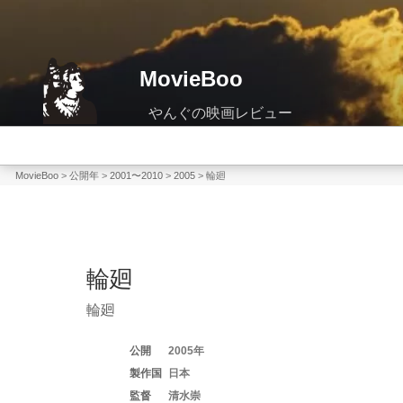
コ
ン
テ
MovieBoo
ン
ツ
へ
ス
キ
MovieBoo
>
公開年
>
2001〜2010
>
2005
>
輪廻
ッ
プ
輪廻
輪廻
2005
日本
清水崇