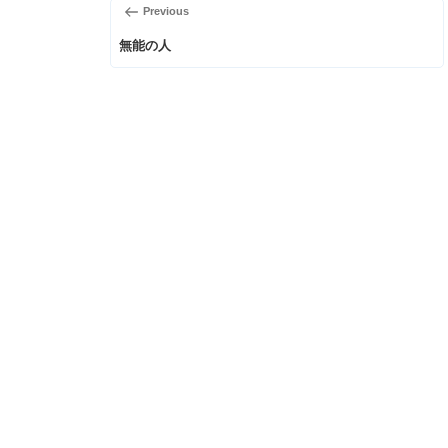
前
Previous
稿
の
無能の人
ナ
投
稿
ビ
ゲ
ー
シ
ョ
ン