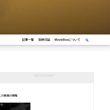
検
記事一覧
別枠日誌
MovieBooについて
検
索
索:
この映画の情報