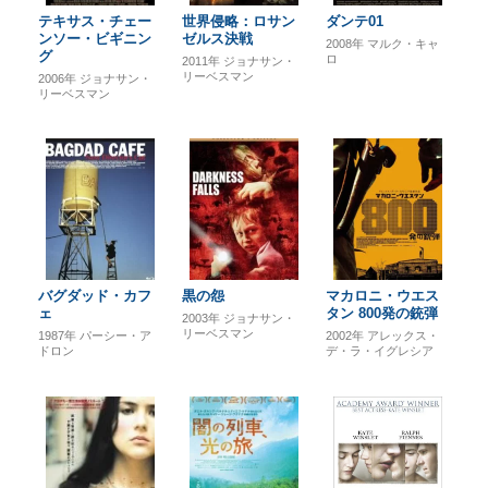
テキサス・チェー
世界侵略：ロサン
ダンテ01
ンソー・ビギニン
ゼルス決戦
2008年
マルク・キャ
グ
ロ
2011年
ジョナサン・
リーベスマン
2006年
ジョナサン・
リーベスマン
バグダッド・カフ
黒の怨
マカロニ・ウエス
ェ
タン 800発の銃弾
2003年
ジョナサン・
リーベスマン
1987年
パーシー・ア
2002年
アレックス・
ドロン
デ・ラ・イグレシア