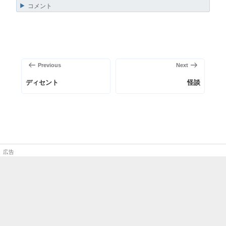
コメント
投
稿
前
次
Previous
Next
ナ
の
の
ビ
ディセント
怪談
投
投
ゲ
稿
稿
ー
シ
ョ
ン