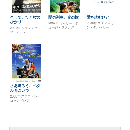
そして、ひと粒の
闇の列車、光の旅
愛を読むひと
ひかり
2009年
キャリー・ジ
2008年
スティーヴ
ョージ・フクナガ
ン・ダルドリー
2004年
ジョシュア・
マーストン
さあ帰ろう、ペダ
ルをこいで
2008年
ステファン・
コマンダレフ