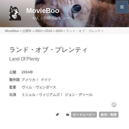
コ
MovieBoo
ン
やんぐの映画レビュー
テ
ン
MovieBoo
>
公開年
>
2001〜2010
>
2004
>
ランド・オブ・プレンティ
ツ
へ
ランド・オブ・プレンティ
ス
キ
Land Of Plenty
ッ
プ
2004
アメリカ
ドイツ
ヴィム・ヴェンダース
ミシェル・ウィリアムズ
ジョン・ディール
ロードムービー
政治・制度