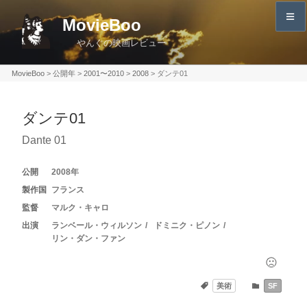
コ
MovieBoo
ン
やんぐの映画レビュー
テ
ン
MovieBoo
>
公開年
>
2001〜2010
>
2008
>
ダンテ01
ツ
へ
ダンテ01
ス
キ
Dante 01
ッ
プ
2008
フランス
マルク・キャロ
ランベール・ウィルソン
ドミニク・ピノン
リン・ダン・ファン
美術
SF