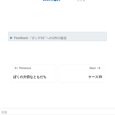
スマキ
Feedback - “ダンテ01” への1件の返信
投
稿
前
次
Previous
Next
ナ
の
の
ビ
ぼくの大切なともだち
ケース39
投
投
ゲ
稿
稿
ー
シ
ョ
ン