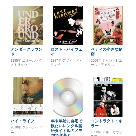
アンダーグラウン
ロスト・ハイウェ
ベティの小さな秘
ド
イ
密
1995年
エミール・ク
1997年
デヴィッド・
2006年
ジャン＝ピエ
ストリッツァ
リンチ
ール・アメリス
ハイ・ライフ
年末年始に自宅で
コントラクト・キ
観たいレンタル開
ラー
2018年
クレール・ド
始タイトルのメモ
ニ
1990年
アキ・カウリ
2015年暮れ