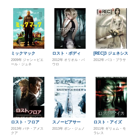
ミックマック
ロスト・ボディ
[REC]3 ジェネシス
2009年
ジャン＝ピエ
2012年
オリオル・パ
2012年
パコ・プラサ
ール・ジュネ
ウロ
ロスト・フロア
スノーピアサー
ロスト・アイズ
2013年
パチ・アメス
2013年
ポン・ジュノ
2011年
ギリェム・モ
クア
ラレス