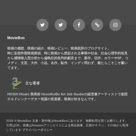
Twitter
Twitter
Movieboo
Feedly
Instagram
MovieBoo
Nezshi
Facebook
Nezshi
page
MovieBoo
映画の感想、映画の紹介、映画レビュー、映画批評のブログサイト。
時に妄想炸裂映画探偵、時に映画から想起される事柄や社会、社会心理学的知見
から感情移入型分析から偏執狂的批判的戯言まで、新作、旧作、ホラーやSF、コ
メディ、文芸、大作、小品、名作、駄作、インディ問わず、観たらこそこそ書い
てます。
主な著者
HOSOI Hisato 商美術 HosoiKoBo Art Job Studioの経営兼アーティストで楽団
チルドレンクーデター首謀の音楽家。映画が好きなんです。
2026 © MovieBoo
文責・著作権はMovieBooにあります。無断転用を固くお断りします。
引用はOK。画像はAmazonアソシエイトによる商品画像、広報やチラシ、その他から取得
しています
プライバシーポリシー