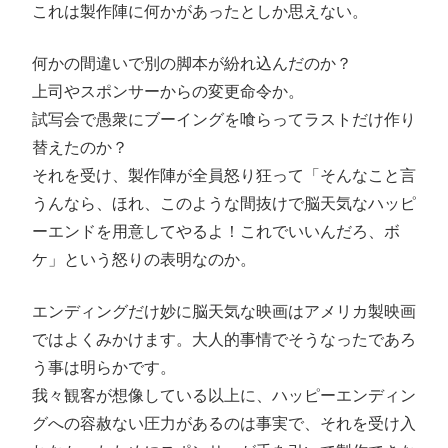
これは製作陣に何かがあったとしか思えない。
何かの間違いで別の脚本が紛れ込んだのか？
上司やスポンサーからの変更命令か。
試写会で愚衆にブーイングを喰らってラストだけ作り
替えたのか？
それを受け、製作陣が全員怒り狂って「そんなこと言
うんなら、ほれ、このような間抜けで脳天気なハッピ
ーエンドを用意してやるよ！これでいいんだろ、ボ
ケ」という怒りの表明なのか。
エンディングだけ妙に脳天気な映画はアメリカ製映画
ではよくみかけます。大人的事情でそうなったであろ
う事は明らかです。
我々観客が想像している以上に、ハッピーエンディン
グへの容赦ない圧力があるのは事実で、それを受け入