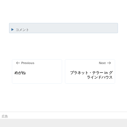
コメント
投
稿
前
次
Previous
Next
ナ
の
の
ビ
めがね
プラネット・テラー in グ
ラインドハウス
投
投
ゲ
稿
稿
ー
シ
ョ
ン