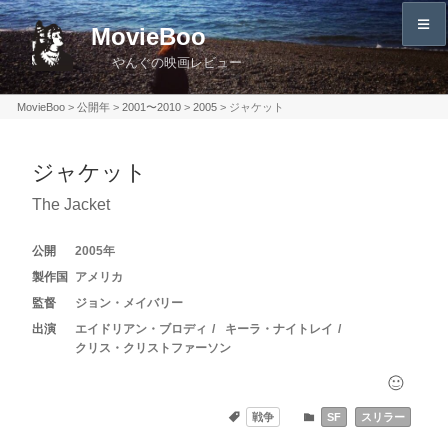
コ
MovieBoo
ン
やんぐの映画レビュー
テ
ン
MovieBoo
>
公開年
>
2001〜2010
>
2005
>
ジャケット
ツ
へ
ジャケット
ス
キ
The Jacket
ッ
プ
2005
アメリカ
ジョン・メイバリー
エイドリアン・ブロディ
キーラ・ナイトレイ
クリス・クリストファーソン
戦争
SF
スリラー