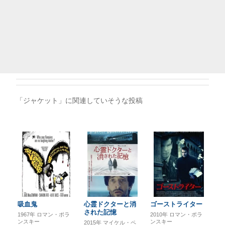
「ジャケット」に関連していそうな投稿
吸血鬼
心霊ドクターと消
ゴーストライター
された記憶
1967年
ロマン・ポラ
2010年
ロマン・ポラ
ンスキー
ンスキー
2015年
マイケル・ペ