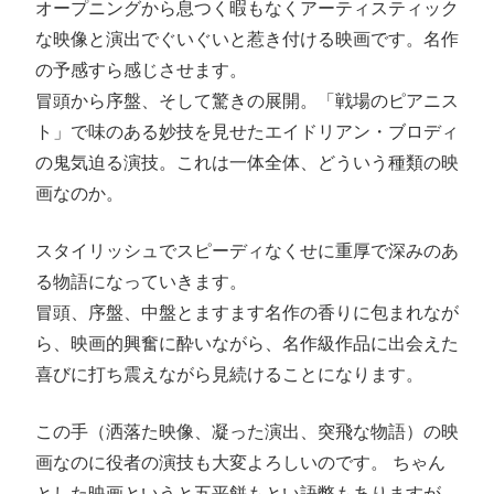
オープニングから息つく暇もなくアーティスティック
な映像と演出でぐいぐいと惹き付ける映画です。名作
の予感すら感じさせます。
冒頭から序盤、そして驚きの展開。「戦場のピアニス
ト」で味のある妙技を見せたエイドリアン・ブロディ
の鬼気迫る演技。これは一体全体、どういう種類の映
画なのか。
スタイリッシュでスピーディなくせに重厚で深みのあ
る物語になっていきます。
冒頭、序盤、中盤とますます名作の香りに包まれなが
ら、映画的興奮に酔いながら、名作級作品に出会えた
喜びに打ち震えながら見続けることになります。
この手（洒落た映像、凝った演出、突飛な物語）の映
画なのに役者の演技も大変よろしいのです。 ちゃん
とした映画というと五平餅もとい語弊もありますが、