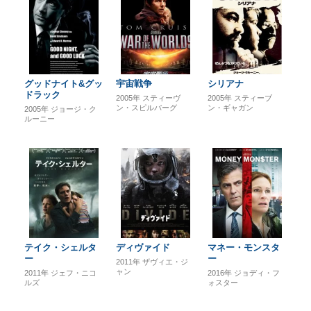
グッドナイト&グッ
宇宙戦争
シリアナ
ドラック
2005年
スティーヴ
2005年
スティーブ
ン・スピルバーグ
ン・ギャガン
2005年
ジョージ・ク
ルーニー
テイク・シェルタ
ディヴァイド
マネー・モンスタ
ー
ー
2011年
ザヴィエ・ジ
ャン
2011年
ジェフ・ニコ
2016年
ジョディ・フ
ルズ
ォスター