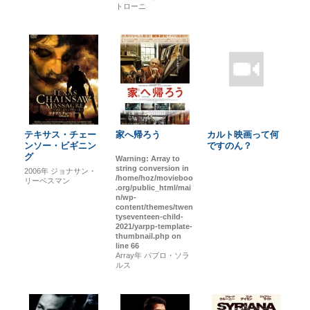
トローニ
テキサス・チェー
家へ帰ろう
カルト映画って何
ンソー・ビギニン
ですのん？
グ
Warning
: Array to
string conversion in
2006年
ジョナサン・
/home/hoz/movieboo
リーベスマン
.org/public_html/mai
n/wp-
content/themes/twen
tyseventeen-child-
2021/yarpp-template-
thumbnail.php
on
line
66
Array年
パブロ・ソラ
ルス