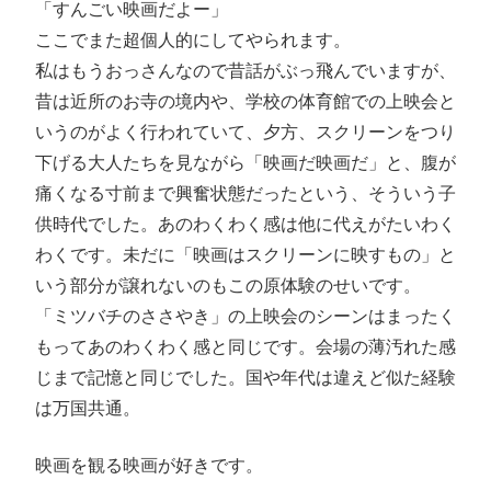
「すんごい映画だよー」
ここでまた超個人的にしてやられます。
私はもうおっさんなので昔話がぶっ飛んでいますが、
昔は近所のお寺の境内や、学校の体育館での上映会と
いうのがよく行われていて、夕方、スクリーンをつり
下げる大人たちを見ながら「映画だ映画だ」と、腹が
痛くなる寸前まで興奮状態だったという、そういう子
供時代でした。あのわくわく感は他に代えがたいわく
わくです。未だに「映画はスクリーンに映すもの」と
いう部分が譲れないのもこの原体験のせいです。
「ミツバチのささやき」の上映会のシーンはまったく
もってあのわくわく感と同じです。会場の薄汚れた感
じまで記憶と同じでした。国や年代は違えど似た経験
は万国共通。
映画を観る映画が好きです。