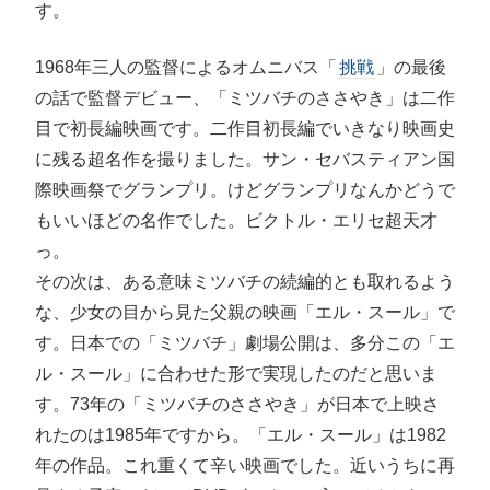
す。
1968年三人の監督によるオムニバス「
挑戦
」の最後
の話で監督デビュー、「ミツバチのささやき」は二作
目で初長編映画です。二作目初長編でいきなり映画史
に残る超名作を撮りました。サン・セバスティアン国
際映画祭でグランプリ。けどグランプリなんかどうで
もいいほどの名作でした。ビクトル・エリセ超天才
っ。
その次は、ある意味ミツバチの続編的とも取れるよう
な、少女の目から見た父親の映画「エル・スール」で
す。日本での「ミツバチ」劇場公開は、多分この「エ
ル・スール」に合わせた形で実現したのだと思いま
す。73年の「ミツバチのささやき」が日本で上映さ
れたのは1985年ですから。「エル・スール」は1982
年の作品。これ重くて辛い映画でした。近いうちに再