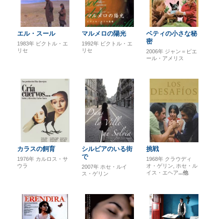
エル・スール
マルメロの陽光
ベティの小さな秘
密
1983年
ビクトル・エ
1992年
ビクトル・エ
リセ
リセ
2006年
ジャン＝ピエ
ール・アメリス
カラスの飼育
シルビアのいる街
挑戦
で
1976年
カルロス・サ
1968年
クラウディ
ウラ
オ・ゲリン
ホセ・ル
2007年
ホセ・ルイ
イス・エヘア
...他
ス・ゲリン