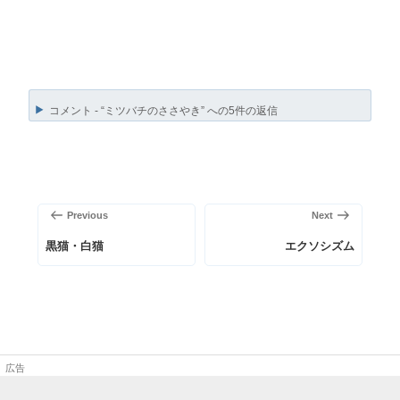
コメント - “ミツバチのささやき” への5件の返信
投
稿
前
次
Previous
Next
ナ
の
の
ビ
黒猫・白猫
エクソシズム
投
投
ゲ
稿
稿
ー
シ
ョ
ン