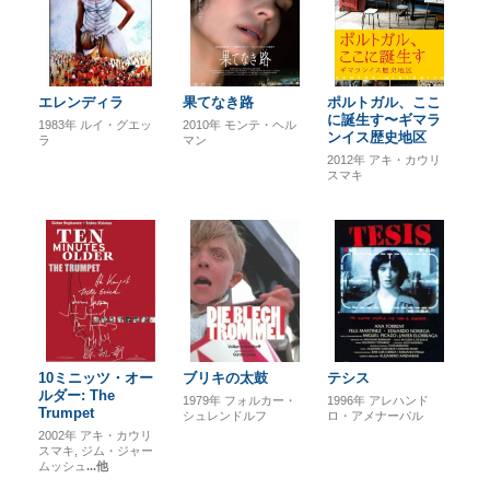
エレンディラ
果てなき路
ポルトガル、ここ
に誕生す〜ギマラ
1983年
ルイ・グエッ
2010年
モンテ・ヘル
ンイス歴史地区
ラ
マン
2012年
アキ・カウリ
スマキ
10ミニッツ・オー
ブリキの太鼓
テシス
ルダー: The
1979年
フォルカー・
1996年
アレハンド
Trumpet
シュレンドルフ
ロ・アメナーバル
2002年
アキ・カウリ
スマキ
ジム・ジャー
ムッシュ
...他