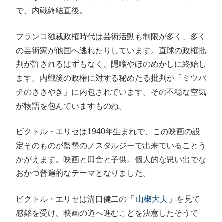
で、内戦終結直後。
フランコ独裁政権時代は芸術活動も制限が多く、多く
の芸術家が他国へ逃れたりしています。直球の政権批
判が許されるはずもなく、隠喩やほのめかしに終始し
ます。内戦後の政権に対する秘めたる批判が「ミツバ
チのささやき」に内包されています。その不穏な空気
が物語を包んでいますものね。
ビクトル・エリセは1940年生まれで、この映画の設
定そのものが監督のノスタルジーで出来ていることう
かがえます。映画と田舎と子供。個人的な思い出でな
おかつ普遍的なテーマとなりました。
ビクトル・エリセは溝口健二の「
山椒大夫
」を見て
感銘を受け、映画の道へ進むことを決意したそうで