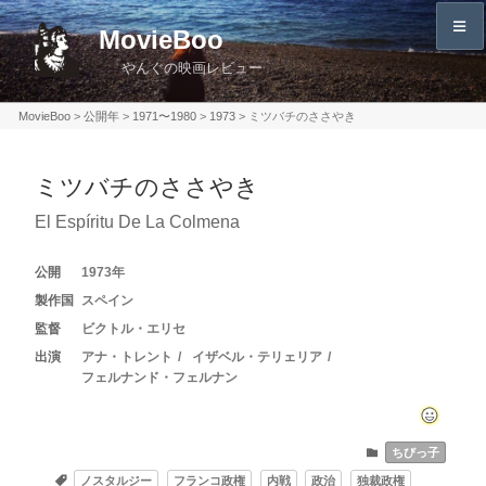
コ
MovieBoo
ン
やんぐの映画レビュー
テ
ン
MovieBoo
>
公開年
>
1971〜1980
>
1973
>
ミツバチのささやき
ツ
へ
ミツバチのささやき
ス
キ
El Espíritu De La Colmena
ッ
プ
1973
スペイン
ビクトル・エリセ
アナ・トレント
イザベル・テリェリア
フェルナンド・フェルナン
ちびっ子
ノスタルジー
フランコ政権
内戦
政治
独裁政権