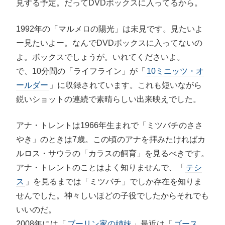
見する予定。だってDVDボックスに入ってるから。
1992年の「マルメロの陽光」は未見です。見たいよ
ー見たいよー。なんでDVDボックスに入ってないの
よ。ボックスでしょうが。いれてくださいよ。
で、10分間の「ライフライン」が「
10ミニッツ・オ
ールダー
」に収録されています。これも短いながら
鋭いショットの連続で素晴らしい出来映えでした。
アナ・トレントは1966年生まれで「ミツバチのささ
やき」のときは7歳。この頃のアナを拝みたければカ
ルロス・サウラの「カラスの飼育」を見るべきです。
アナ・トレントのことはよく知りませんで、「
テシ
ス
」を見るまでは「ミツバチ」でしか存在を知りま
せんでした。神々しいほどの子役でしたからそれでも
いいのだ。
2008年には「
ブーリン家の姉妹
」最近は「
ゴース