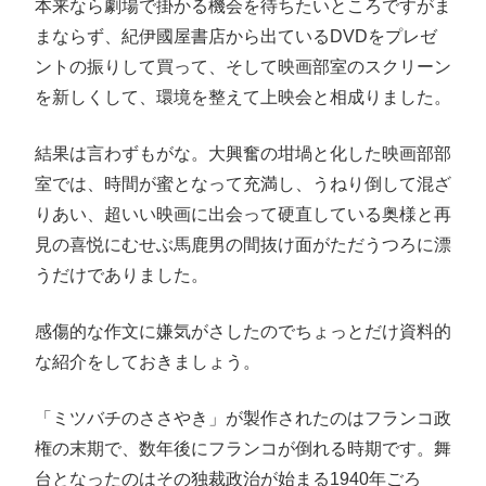
本来なら劇場で掛かる機会を待ちたいところですがま
まならず、紀伊國屋書店から出ているDVDをプレゼ
ントの振りして買って、そして映画部室のスクリーン
を新しくして、環境を整えて上映会と相成りました。
結果は言わずもがな。大興奮の坩堝と化した映画部部
室では、時間が蜜となって充満し、うねり倒して混ざ
りあい、超いい映画に出会って硬直している奥様と再
見の喜悦にむせぶ馬鹿男の間抜け面がただうつろに漂
うだけでありました。
感傷的な作文に嫌気がさしたのでちょっとだけ資料的
な紹介をしておきましょう。
「ミツバチのささやき」が製作されたのはフランコ政
権の末期で、数年後にフランコが倒れる時期です。舞
台となったのはその独裁政治が始まる1940年ごろ