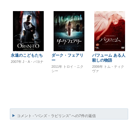
永遠のこどもたち
ダーク・フェアリ
パフューム ある人
ー
殺しの物語
2007年
J・A・バヨナ
2011年
トロイ・ニク
2006年
トム・ティク
シー
ヴァ
コメント - “パンズ・ラビリンス” への7件の返信