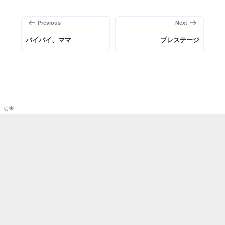
投
稿
前
次
Previous
Next
ナ
の
の
ビ
バイバイ、ママ
プレステージ
投
投
ゲ
稿
稿
ー
シ
ョ
ン