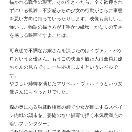
描かれる戦争の現実。その辛さったら。全く歓迎され
ずにいる孤独、不安感からの少女の行動がさらに事態
を悪い方向に持っていったりします。映像も美しいし
怖いし、物語の描き方が丁寧かつ緻密。かなりの辛さ
を感じる映画ですよこれは。
可哀想で不憫なお嬢さんを演じたのはイヴァナ・バケ
ロという女優さん。もうこの映画を観た人は全員お嬢
ちゃんの見方です。一生応援しますというレベルで
す。
やさしい姉御を演じたマリベル・ヴェルドゥという女
優さんにもうっとりでした。
森の奥にある独裁政権軍の砦で少女が目にするスペイ
ン内戦の顛末を、妥協のない描写で描く本気度満点の
暗いファンタジー。
これは食わず嫌いしてる場合ではありません。かなり