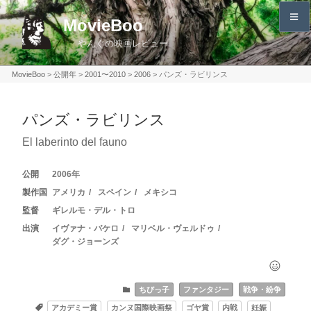
コ
MovieBoo
ン
やんぐの映画レビュー
テ
ン
MovieBoo
>
公開年
>
2001〜2010
>
2006
>
パンズ・ラビリンス
ツ
へ
パンズ・ラビリンス
ス
キ
El laberinto del fauno
ッ
プ
2006
アメリカ
スペイン
メキシコ
ギレルモ・デル・トロ
イヴァナ・バケロ
マリベル・ヴェルドゥ
ダグ・ジョーンズ
ちびっ子
ファンタジー
戦争・紛争
アカデミー賞
カンヌ国際映画祭
ゴヤ賞
内戦
妊娠