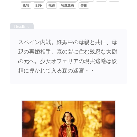
孤独
戦争
残虐
独裁政権
美術
スペイン内戦。妊娠中の母親と共に、母
親の再婚相手、森の砦に住む残忍な大尉
の元へ。少女オフェリアの現実逃避は妖
精に導かれて入る森の迷宮・・