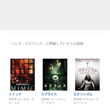
「パンズ・ラビリンス」に関連していそうな投稿
ミミック
スプライス
エクソシズム
1997年
ギレルモ・デ
2008年
ヴィンチェン
2010年
マヌエル・カ
ル・トロ
ゾ・ナタリ
ルバージョ