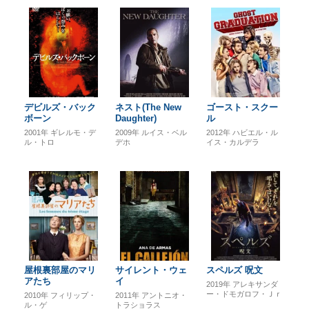
デビルズ・バック
ネスト(The New
ゴースト・スクー
ボーン
Daughter)
ル
2001年
ギレルモ・デ
2009年
ルイス・ベル
2012年
ハビエル・ル
ル・トロ
デホ
イス・カルデラ
屋根裏部屋のマリ
サイレント・ウェ
スペルズ 呪文
アたち
イ
2019年
アレキサンダ
ー・ドモガロフ・Ｊｒ
2010年
フィリップ・
2011年
アントニオ・
ル・ゲ
トラショラス