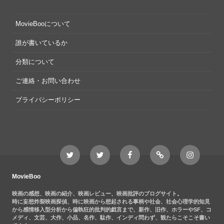
MovieBooについて
誰が書いているか
分類について
ご連絡・お問い合わせ
プライバシーポリシー
Twitter
Twitter
Movieboo
Feedly
Instagram
MovieBoo
Nezshi
Facebook
Nezshi
page
MovieBoo
映画の感想、映画の紹介、映画レビュー、映画批評のブログサイト。
時に妄想炸裂映画探偵、時に映画から想起される事柄や社会、社会心理学的知見
から感情移入型分析から偏執狂的批判的戯言まで、新作、旧作、ホラーやSF、コ
メディ、文芸、大作、小品、名作、駄作、インディ問わず、観たらこそこそ書い