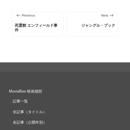
投
稿
前
次
Previous
Next
ナ
の
の
ビ
死霊館 エンフィールド事
ジャングル・ブック
件
投
投
ゲ
稿
稿
ー
シ
ョ
ン
MovieBoo 映画感想
記事一覧
全記事（タイトル）
全記事（公開年別）