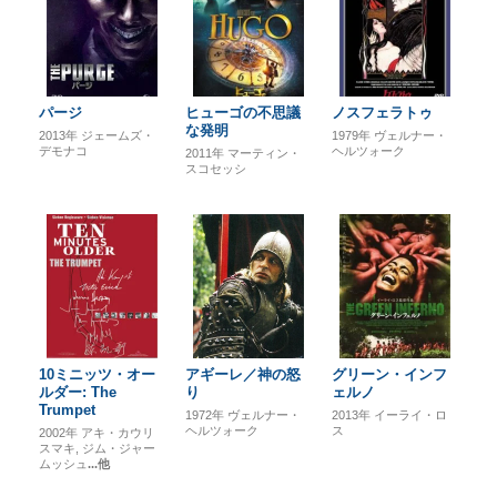
パージ
ヒューゴの不思議
ノスフェラトゥ
な発明
2013年
ジェームズ・
1979年
ヴェルナー・
デモナコ
ヘルツォーク
2011年
マーティン・
スコセッシ
10ミニッツ・オー
アギーレ／神の怒
グリーン・インフ
ルダー: The
り
ェルノ
Trumpet
1972年
ヴェルナー・
2013年
イーライ・ロ
ヘルツォーク
ス
2002年
アキ・カウリ
スマキ
ジム・ジャー
ムッシュ
...他