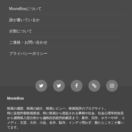
MovieBooについて
誰が書いているか
分類について
ご連絡・お問い合わせ
プライバシーポリシー
Twitter
Twitter
Movieboo
Feedly
Instagram
MovieBoo
Nezshi
Facebook
Nezshi
page
MovieBoo
映画の感想、映画の紹介、映画レビュー、映画批評のブログサイト。
時に妄想炸裂映画探偵、時に映画から想起される事柄や社会、社会心理学的知見
から感情移入型分析から偏執狂的批判的戯言まで、新作、旧作、ホラーやSF、コ
メディ、文芸、大作、小品、名作、駄作、インディ問わず、観たらこそこそ書い
てます。