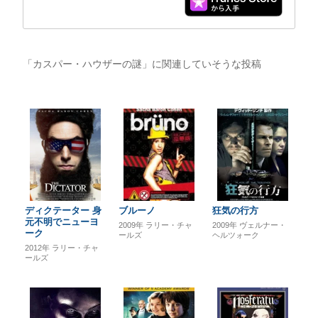
「カスパー・ハウザーの謎」に関連していそうな投稿
ディクテーター 身
ブルーノ
狂気の行方
元不明でニューヨ
2009年
ラリー・チャ
2009年
ヴェルナー・
ーク
ールズ
ヘルツォーク
2012年
ラリー・チャ
ールズ