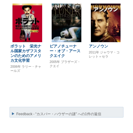
ボラット 栄光ナ
ピアノチューナ
アンノウン
ル国家カザフスタ
ー・オブ・アース
2011年
ジャウマ・コ
ンのためのアメリ
クエイク
レット＝セラ
カ文化学習
2005年
ブラザーズ・
クエイ
2006年
ラリー・チャ
ールズ
Feedback - “カスパー・ハウザーの謎” への1件の返信