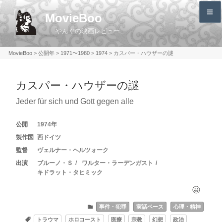
コ
MovieBoo
ン
やんぐの映画レビュー
テ
ン
MovieBoo
>
公開年
>
1971〜1980
>
1974
>
カスパー・ハウザーの謎
ツ
へ
カスパー・ハウザーの謎
ス
キ
Jeder für sich und Gott gegen alle
ッ
プ
1974
西ドイツ
ヴェルナー・ヘルツォーク
ブルーノ・Ｓ
ワルター・ラーデンガスト
キドラット・タヒミック
事件・犯罪
実話ベース
心理・精神
トラウマ
ホロコースト
医療
宗教
幻想
政治