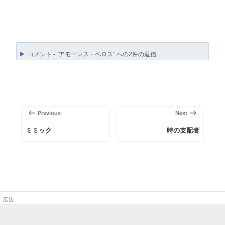
コメント - “アモーレス・ペロス” への2件の返信
投
稿
前
次
Previous
Next
ナ
の
の
ビ
ミミック
時の支配者
投
投
ゲ
稿
稿
ー
シ
ョ
ン