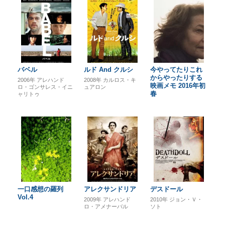
バベル
ルド And クルシ
今やってたりこれ
からやったりする
2006年
アレハンド
2008年
カルロス・キ
映画メモ 2016年初
ロ・ゴンサレス・イニ
ュアロン
春
ャリトゥ
一口感想の羅列
アレクサンドリア
デスドール
Vol.4
2009年
アレハンド
2010年
ジョン・Ｖ・
ロ・アメナーバル
ソト