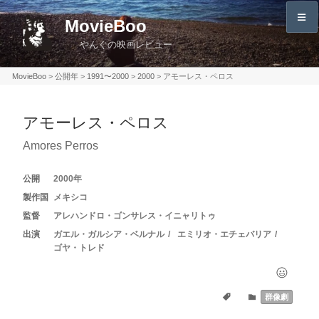
コ
MovieBoo
ン
やんぐの映画レビュー
テ
ン
MovieBoo
>
公開年
>
1991〜2000
>
2000
>
アモーレス・ペロス
ツ
へ
アモーレス・ペロス
ス
キ
Amores Perros
ッ
プ
2000
メキシコ
アレハンドロ・ゴンサレス・イニャリトゥ
ガエル・ガルシア・ベルナル
エミリオ・エチェバリア
ゴヤ・トレド
群像劇