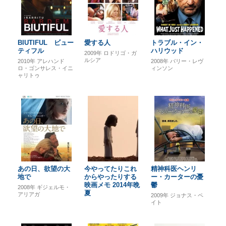
BIUTIFUL ビュー
愛する人
トラブル・イン・
ティフル
ハリウッド
2009年
ロドリゴ・ガ
ルシア
2010年
アレハンド
2008年
バリー・レヴ
ロ・ゴンサレス・イニ
ィンソン
ャリトゥ
あの日、欲望の大
今やってたりこれ
精神科医ヘンリ
地で
からやったりする
ー・カーターの憂
映画メモ 2014年晩
鬱
2008年
ギジェルモ・
夏
アリアガ
2009年
ジョナス・ペ
イト