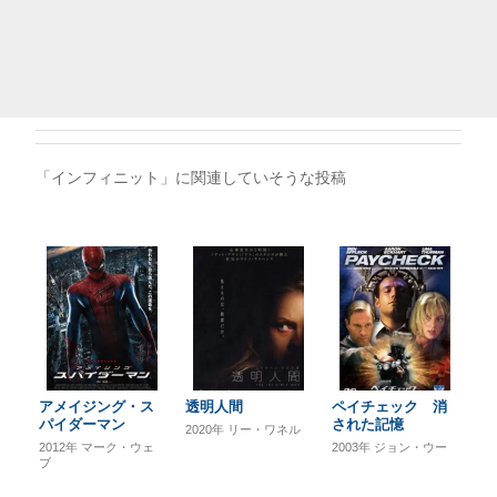
「インフィニット」に関連していそうな投稿
アメイジング・ス
透明人間
ペイチェック 消
パイダーマン
された記憶
2020年
リー・ワネル
2012年
マーク・ウェ
2003年
ジョン・ウー
ブ