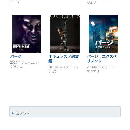
ューズ
ゲルブ
パージ
オキュラス／怨霊
パージ：エクスペ
鏡
リメント
2013年
ジェームズ・
デモナコ
2013年
マイク・フラ
2018年
ジェラード・
ナガン
マクマリー
コメント