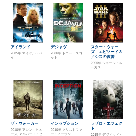
アイランド
デジャヴ
スター・ウォー
ズ エピソード３
2005年
マイケル・ベ
2006年
トニー・スコ
／シスの復讐
イ
ット
2005年
ジョージ・ル
ーカス
ザ・ウォーカー
インセプション
ラザロ・エフェク
ト
2010年
アレン・ヒュ
2010年
クリストファ
ーズ
アルバート・ヒ
ー・ノーラン
2015年
デヴィッド・