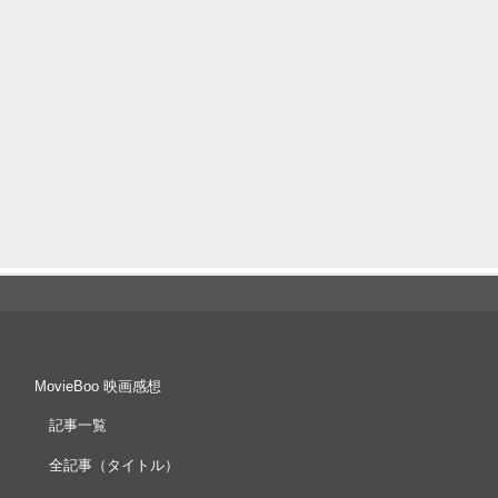
MovieBoo 映画感想
記事一覧
全記事（タイトル）