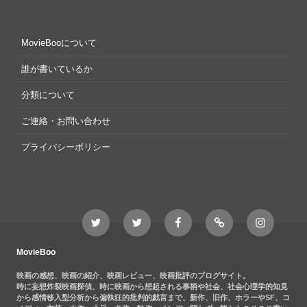
MovieBooについて
誰が書いているか
分類について
ご連絡・お問い合わせ
プライバシーポリシー
Twitter
Twitter
Movieboo
Feedly
Instagram
MovieBoo
Nezshi
Facebook
Nezshi
page
MovieBoo
映画の感想、映画の紹介、映画レビュー、映画批評のブログサイト。
時に妄想炸裂映画探偵、時に映画から想起される事柄や社会、社会心理学的知見
から感情移入型分析から偏執狂的批判的戯言まで、新作、旧作、ホラーやSF、コ