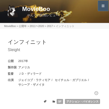
コ
MovieBoo
ン
やんぐの映画レビュー
テ
ン
MovieBoo
>
公開年
>
2011〜2020
>
2017
>
インフィニット
ツ
へ
インフィニット
ス
キ
Sleight
ッ
プ
2017
アメリカ
ＪＤ・ディラード
ジェイコブ・ラティモア
セイチェル・ガブリエル
サシーア・ザメイタ
SF
アクション・バイオレンス