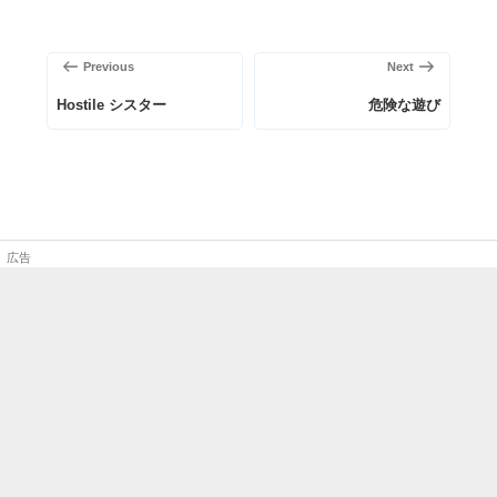
投
稿
前
次
Previous
Next
ナ
の
の
ビ
Hostile シスター
危険な遊び
投
投
ゲ
稿
稿
ー
シ
ョ
ン