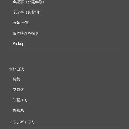
全記事（公開年別）
全記事（監督別）
分類 一覧
紫煙映画を探せ
Pickup
別枠日誌
特集
ブログ
映画メモ
告知系
チラシギャラリー