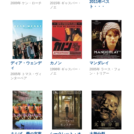
2011年ベス
2009年
ケン・ローチ
2015年
ギャスパー・
ト・・・
ノエ
ディア・ウェンデ
カノン
マンダレイ
ィ
1998年
ギャスパー・
2005年
ラース・フォ
ノエ
ン・トリアー
2005年
トマス・ヴィ
ンターベア
さらば、愛の言葉
シークレット・オ
大脳分裂