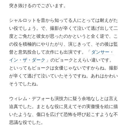
突き抜けるのでございます。
シャルロットを昔から知ってる人にとっては耐えがた
い役でしょう。で、撮影が辛くて泣いて逃げ出して二
度とご免だと彼女が思ったのかというと全く逆で、こ
の役を積極的にやりたがり、演じきって、その後は監
督と意気投合して次作にも出演です。「
ダンサー・
イン・ザ・ダーク
」のビョークとえらい違いです。
といってもビョークは女優じゃないですからね。撮影
が辛くて逃げて泣いていたそうですね。あれはかわい
そうでしたね。
ウィレム・デフォーも演技力に疑う余地なしとは言え
迫真でした。まともな役に見えてその実傲慢を絵に描
いたような、傷口を広げて恐怖を呼び起こすような不
思議な役でした。