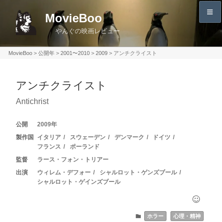
コ
MovieBoo
ン
やんぐの映画レビュー
テ
ン
MovieBoo
>
公開年
>
2001〜2010
>
2009
>
アンチクライスト
ツ
へ
アンチクライスト
ス
キ
Antichrist
ッ
プ
2009
イタリア
スウェーデン
デンマーク
ドイツ
フランス
ポーランド
ラース・フォン・トリアー
ウィレム・デフォー
シャルロット・ゲンズブール
シャルロット・ゲインズブール
ホラー
心理・精神