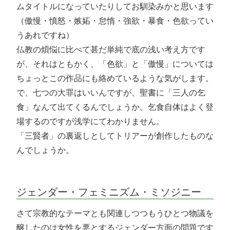
ムタイトルになっていたりしてお馴染みかと思います
（傲慢・憤怒・嫉妬・怠惰・強欲・暴食・色欲ってい
うあれですね）
仏教の煩悩に比べて甚だ単純で底の浅い考え方です
が、それはともかく、「色欲」と「傲慢」については
ちょっとこの作品にも絡めているような気がします。
で、七つの大罪はいいんですが、聖書に「三人の乞
食」なんて出てくるんでしょうか。乞食自体はよく登
場するのですが浅学にてわかりません。
「三賢者」の裏返しとしてトリアーが創作したものな
んでしょうか。
ジェンダー・フェミニズム・ミソジニー
さて宗教的なテーマとも関連しつつもうひとつ物議を
醸したのは女性を悪とするジェンダー方面の問題です