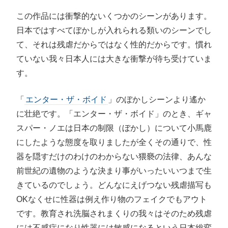
この作品には衝撃的ないくつかのシーンがあります。
日本ではすべてぼかしが入れられる類いのシーンでし
て、それは残虐だからではなく性的だからです。慣れ
ていない我々日本人には大きな衝撃が待ち受けていま
す。
「
エンター・ザ・ボイド
」のぼかしシーンより遙か
に壮絶です。「エンター・ザ・ボイド」のとき、ギャ
スパー・ノエは日本の制限（ぼかし）について小馬鹿
にしたような態度を取りましたが全くその通りで、性
器を隠すだけのわけのわからない猥褻の法律、あんな
前世紀の遺物のような決まり事がいったいいつまで生
きているのでしょう。どんなにえげつない残虐描写も
OKなくせに性器は例え作り物のフェイクでもアウト
です。教育され洗脳されまくりの我々はそのため残虐
には不感症になり性器には敏感になるという日本総変