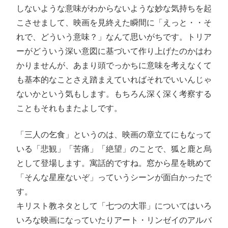
しないような意味がわからないような妙な気持ちを起
こさせまして、映画を見終えた瞬間に「えっと・・そ
れで、どういう意味？」なんて思いがちです。トリア
ーがどういう深い意図に基づいて作り上げたのかはわ
かりませんが、あまり頭でっかちに意味を考えなくて
も基本的なことさえ踏まえていればそれでいいんじゃ
ないかという気もします。もちろん深く深く考察する
こともそれもまたよしです。
「三人の乞食」というのは、映画の章立てにもなって
いる「悲観」「苦痛」「絶望」のことで、狐と鹿と烏
として登場します。寓話的ですね。窓から星を眺めて
「そんな星座ないぞ」っていうシーンが面白かったで
す。
キリスト教ネタとして「七つの大罪」についてはいろ
いろな映画になっていたりアート・リンゼイのアルバ