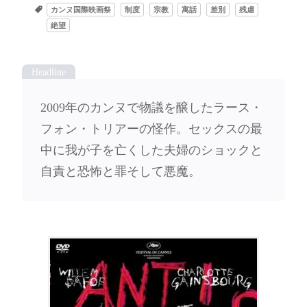
カンヌ国際映画祭
制度
宗教
寓話
差別
残虐
絶望
2009年のカンヌで物議を醸したラース・
フォン・トリアーの怪作。セックスの最
中に我が子を亡くした夫婦のショックと
自責と恐怖と罪そして悪魔。