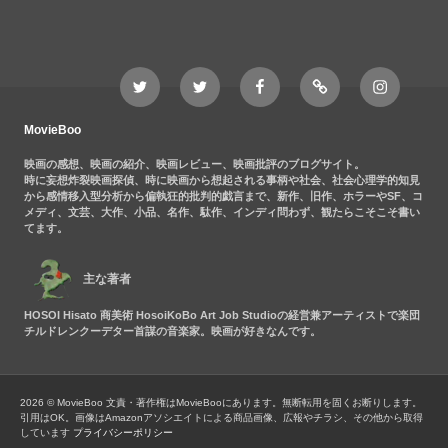
Twitter
Twitter
Movieboo
Feedly
Instagram
MovieBoo
Nezshi
Facebook
Nezshi
page
MovieBoo
映画の感想、映画の紹介、映画レビュー、映画批評のブログサイト。
時に妄想炸裂映画探偵、時に映画から想起される事柄や社会、社会心理学的知見
から感情移入型分析から偏執狂的批判的戯言まで、新作、旧作、ホラーやSF、コ
メディ、文芸、大作、小品、名作、駄作、インディ問わず、観たらこそこそ書い
てます。
主な著者
HOSOI Hisato 商美術 HosoiKoBo Art Job Studioの経営兼アーティストで楽団
チルドレンクーデター首謀の音楽家。映画が好きなんです。
2026 © MovieBoo
文責・著作権はMovieBooにあります。無断転用を固くお断りします。
引用はOK。画像はAmazonアソシエイトによる商品画像、広報やチラシ、その他から取得
しています
プライバシーポリシー