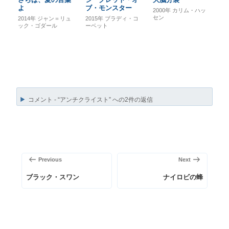
よ
ブ・モンスター
2000年
カリム・ハッ
セン
2014年
ジャン＝リュ
2015年
ブラディ・コ
ック・ゴダール
ーベット
コメント - “アンチクライスト” への2件の返信
投
稿
前
次
Previous
Next
ナ
の
の
ビ
ブラック・スワン
ナイロビの蜂
投
投
ゲ
稿
稿
ー
シ