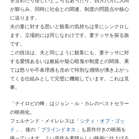
を含めたり怪しいところもあったり、四方八方に人間
が膨らみ、同時に社会との関連、制度の問題点や核心
に迫ります。
夫の妻に対する思いと観客の気持ちは常にシンクロし
ます。立場的には同じなわけです。妻テッサを探る旅
です。
この技法は、夫と同じように観客にも、妻テッサに対
する愛情あるいは嫉妬や疑心暗鬼や制度との関係、果
ては怒りや不条理感も含めて特別な感情が沸き上がっ
てくる仕組みとして完璧に機能しています。これは見
事。
「ナイロビの蜂」はジョン・ル・カレのベストセラー
の映画化。
フェルナンド・メイレレスは「
シティ・オブ・ゴッ
ド
」、後の「
ブラインドネス
」も原作付きの映画を
撮っています。よい原作を素晴らしい映画に仕上げる