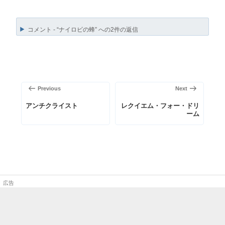
コメント - “ナイロビの蜂” への2件の返信
投
稿
前
次
Previous
Next
ナ
の
の
ビ
アンチクライスト
レクイエム・フォー・ドリ
ーム
投
投
ゲ
稿
稿
ー
シ
ョ
ン