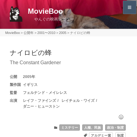
コ
MovieBoo
ン
やんぐの映画レビュー
テ
ン
MovieBoo
>
公開年
>
2001〜2010
>
2005
>
ナイロビの蜂
ツ
へ
ナイロビの蜂
ス
キ
The Constant Gardener
ッ
プ
2005
イギリス
フェルナンド・メイレレス
レイフ・ファインズ
レイチェル・ワイズ
ダニー・ヒューストン
ミステリー
人種、民族
政治・制度
アカデミー賞
制度