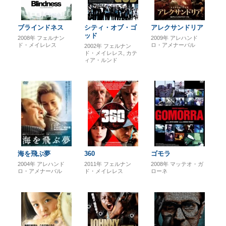
ブラインドネス
シティ・オブ・ゴ
アレクサンドリア
ッド
2008年
フェルナン
2009年
アレハンド
ド・メイレレス
ロ・アメナーバル
2002年
フェルナン
ド・メイレレス
カテ
ィア・ルンド
海を飛ぶ夢
360
ゴモラ
2004年
アレハンド
2011年
フェルナン
2008年
マッテオ・ガ
ロ・アメナーバル
ド・メイレレス
ローネ