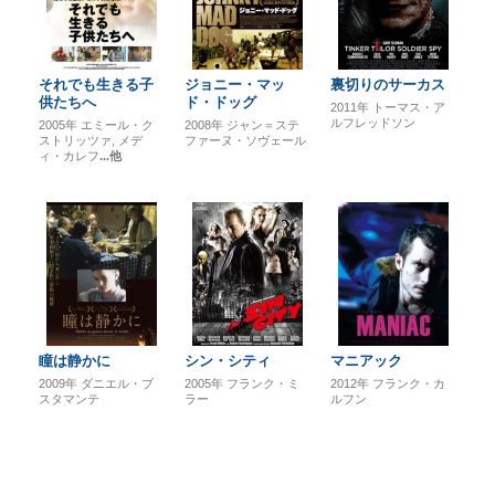
それでも生きる子
ジョニー・マッ
裏切りのサーカス
供たちへ
ド・ドッグ
2011年
トーマス・ア
ルフレッドソン
2005年
エミール・ク
2008年
ジャン＝ステ
ストリッツァ
メデ
ファーヌ・ソヴェール
ィ・カレフ
...他
瞳は静かに
シン・シティ
マニアック
2009年
ダニエル・ブ
2005年
フランク・ミ
2012年
フランク・カ
スタマンテ
ラー
ルフン