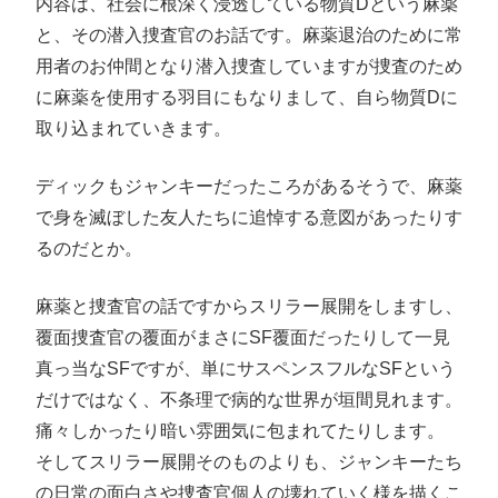
内容は、社会に根深く浸透している物質Dという麻薬
と、その潜入捜査官のお話です。麻薬退治のために常
用者のお仲間となり潜入捜査していますが捜査のため
に麻薬を使用する羽目にもなりまして、自ら物質Dに
取り込まれていきます。
ディックもジャンキーだったころがあるそうで、麻薬
で身を滅ぼした友人たちに追悼する意図があったりす
るのだとか。
麻薬と捜査官の話ですからスリラー展開をしますし、
覆面捜査官の覆面がまさにSF覆面だったりして一見
真っ当なSFですが、単にサスペンスフルなSFという
だけではなく、不条理で病的な世界が垣間見れます。
痛々しかったり暗い雰囲気に包まれてたりします。
そしてスリラー展開そのものよりも、ジャンキーたち
の日常の面白さや捜査官個人の壊れていく様を描くこ