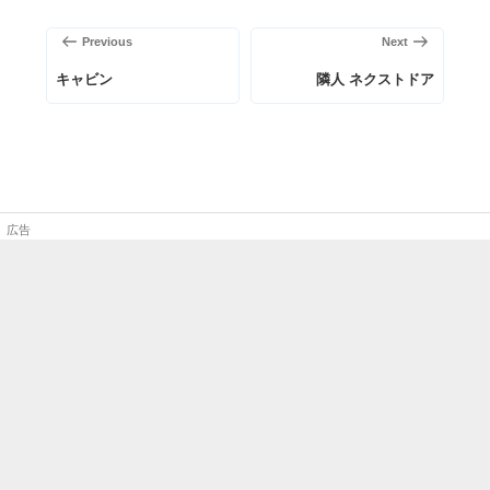
稿
前
次
Previous
Next
ナ
の
の
ビ
キャビン
隣人 ネクストドア
投
投
ゲ
稿
稿
ー
シ
ョ
ン