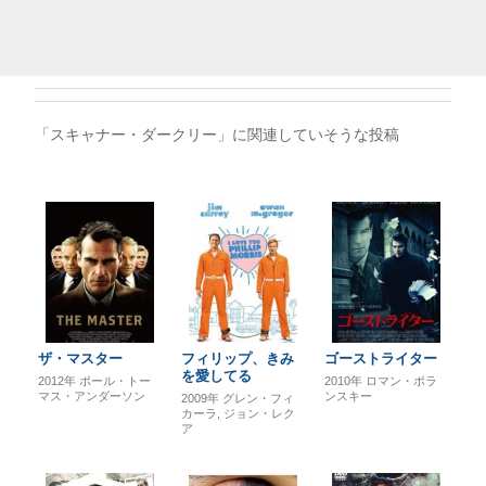
「スキャナー・ダークリー」に関連していそうな投稿
ザ・マスター
フィリップ、きみ
ゴーストライター
を愛してる
2012年
ポール・トー
2010年
ロマン・ポラ
マス・アンダーソン
ンスキー
2009年
グレン・フィ
カーラ
ジョン・レク
ア