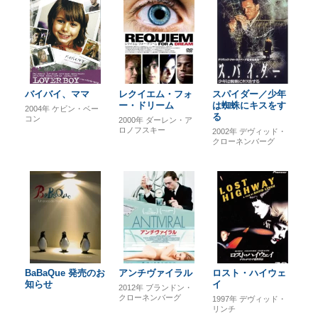
バイバイ、ママ
レクイエム・フォ
スパイダー／少年
ー・ドリーム
は蜘蛛にキスをす
2004年
ケビン・ベー
る
コン
2000年
ダーレン・ア
ロノフスキー
2002年
デヴィッド・
クローネンバーグ
BaBaQue 発売のお
アンチヴァイラル
ロスト・ハイウェ
知らせ
イ
2012年
ブランドン・
クローネンバーグ
1997年
デヴィッド・
リンチ