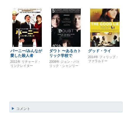
バーニー/みんなが
ダウト 〜あるカト
グッド・ライ
愛した殺人者
リック学校で
2014年
フィリップ・
ファラルドー
2011年
リチャード・
2008年
ジョン・パト
リンクレイター
リック・シャンリー
コメント
投