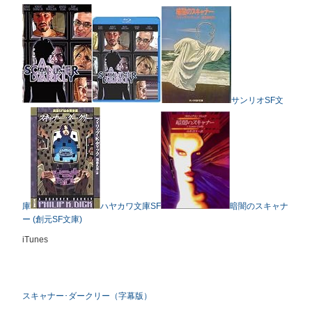
サンリオSF文
庫
ハヤカワ文庫SF
暗闇のスキャナ
ー (創元SF文庫)
iTunes
スキャナー･ダークリー（字幕版）