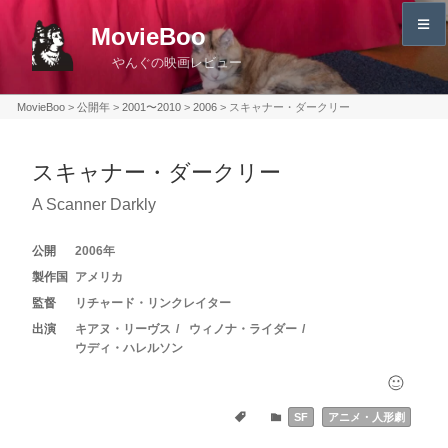
コ
MovieBoo
ン
やんぐの映画レビュー
テ
ン
MovieBoo
>
公開年
>
2001〜2010
>
2006
>
スキャナー・ダークリー
ツ
へ
スキャナー・ダークリー
ス
キ
A Scanner Darkly
ッ
プ
2006
アメリカ
リチャード・リンクレイター
キアヌ・リーヴス
ウィノナ・ライダー
ウディ・ハレルソン
SF
アニメ・人形劇