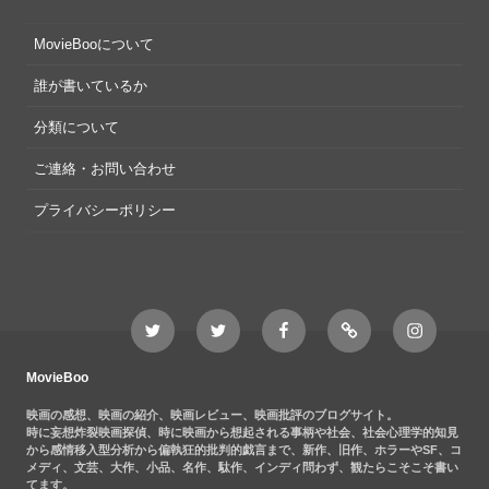
MovieBooについて
誰が書いているか
分類について
ご連絡・お問い合わせ
プライバシーポリシー
Twitter
Twitter
Movieboo
Feedly
Instagram
MovieBoo
Nezshi
Facebook
Nezshi
page
MovieBoo
映画の感想、映画の紹介、映画レビュー、映画批評のブログサイト。
時に妄想炸裂映画探偵、時に映画から想起される事柄や社会、社会心理学的知見
から感情移入型分析から偏執狂的批判的戯言まで、新作、旧作、ホラーやSF、コ
メディ、文芸、大作、小品、名作、駄作、インディ問わず、観たらこそこそ書い
てます。