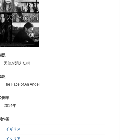
邦題
天使が消えた街
原題
The Face of An Angel
公開年
2014年
製作国
イギリス
イタリア