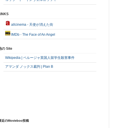
LINKS
allcinema - 天使が消えた街
IMDb - The Face of An Angel
他の Site
Wikipedia | ペルージャ英国人留学生殺害事件
アマンダ ノックス裁判 | Plan B
最近のMovieboo投稿