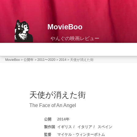
コ
ン
テ
MovieBoo
ン
ツ
へ
ス
キ
MovieBoo
>
公開年
>
2011〜2020
>
2014
>
天使が消えた街
ッ
プ
天使が消えた街
The Face of An Angel
2014
イギリス
イタリア
スペイン
マイケル・ウィンターボトム