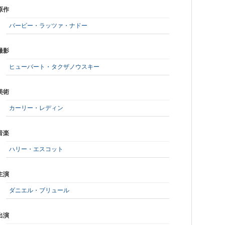
原作
バービー・ラッツァ・ナドー
撮影
ヒューバート・タクザノウスキー
美術
カーリー・レディン
音楽
ハリー・エスコット
主演
ダニエル・ブリュール
出演