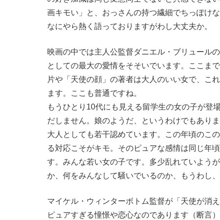
画キモい」と、おっさんの持つ繊細でちっぽけな
なにやら熱く語っておりますがわし大丈夫か。
映画の中では主人公監督ダニエル・ブリュールの
としての最大の愛情をそそいでいます。ここまで
片や「天使の顔」の著者は大人のいい女で、これ
ます。ここも普通ですね。
もうひとり10代にも見える留学生の女の子が登
だしません。娘のようだ、というわけでもありま
大人としても若干認めています。この年頃のこの
る対応こそがキモ。そのピュアな感情は同じ年頃
す。みんな若い女の子です。多少乱れていようが
か、何をみんなして騒いでいるのか、もうわし、
マイケル・ウィンターボトム監督が「天使が消え
ピュアすぎる憧憬や恋心なのであります（断言）