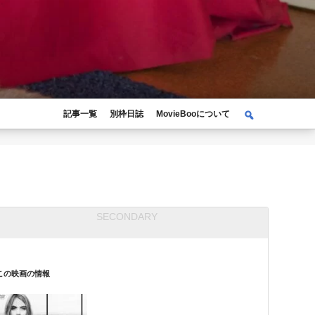
検
記事一覧
別枠日誌
MovieBooについて
検
索
索:
この映画の情報