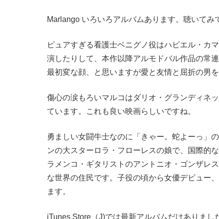
Marlango いろいろアルバムあります。聴いて
ピュアすぎる看護士ベニグノ役はハビエル・カマ
演したりして、本作以降アルモドバル作品の常連
最初変な顔、と思いますが愛と友情と屈折の男を
傷心の涙もろいマルコはダリオ・グランディネッ
ています。これも良い映画らしいですね。
勇ましい女闘牛士なのに「きゃー。蛇よーっ」の
ンの大スターロラ・フローレスの娘で、国際的な
ラメンコ・ギタリストのアントニオ・ゴンザレス
な世界の住民です。子役の頃から女優デビュー、
ます。
iTunes Store（J)では最新アルバムだけありまし