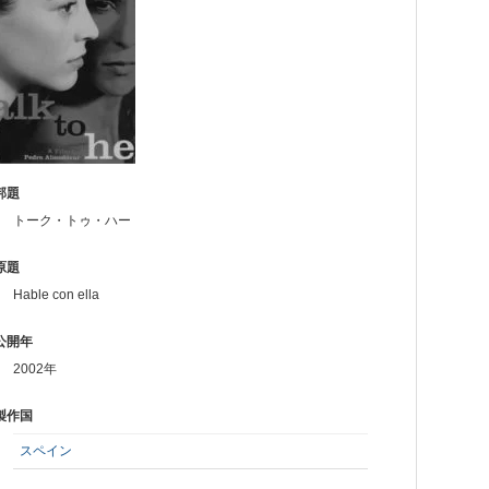
邦題
トーク・トゥ・ハー
原題
Hable con ella
公開年
2002年
製作国
スペイン