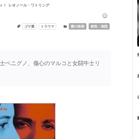
ィ
レオノール・ワトリング
ゴヤ賞
トラウマ
愛の映画
病気・病院
士ベニグノ、傷心のマルコと女闘牛士リ