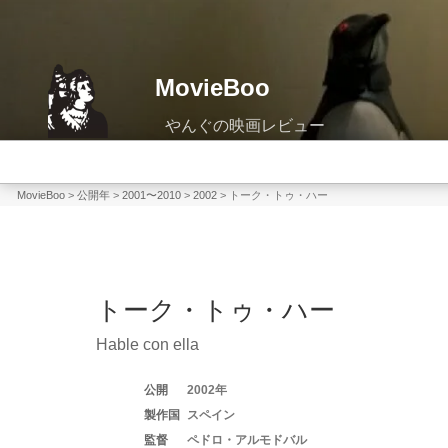
コ
ン
テ
MovieBoo
ン
ツ
へ
ス
キ
MovieBoo
>
公開年
>
2001〜2010
>
2002
>
トーク・トゥ・ハー
ッ
プ
トーク・トゥ・ハー
Hable con ella
2002
スペイン
ペドロ・アルモドバル