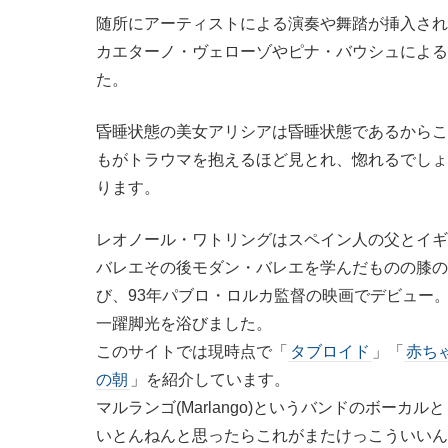
随所にアーティストによる演奏や舞踏が挿入され
カエターノ・ヴェローゾやピナ・バウシュによる
た。
昏睡状態の美女アリシアは昏睡状態であるからこ
もがトラウマを抱えるほど見とれ、惚れるでしょ
ります。
レオノール・ワトリングはスペイン人の父とイギ
バレエその後モダン・バレエを学んだものの膝の
び、93年パブロ・ロルカ監督の映画でデビュー。
一躍脚光を浴びました。
このサイトでは現時点で「
タブロイド
」「
赤ち
の朝
」を紹介しています。
マルランゴ(Marlango)というバンドのボー
いとんねんと思ったらこれがまたけっこういいん