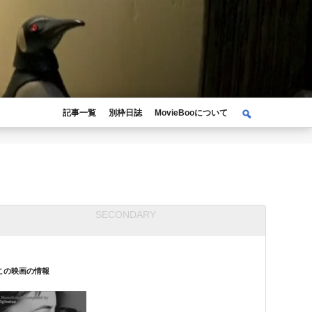
検
記事一覧
別枠日誌
MovieBooについて
検
索
索:
この映画の情報