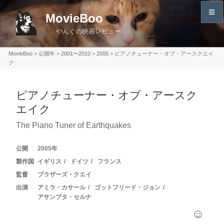
コ
MovieBoo
ン
やんぐの映画レビュー
テ
ン
MovieBoo
>
公開年
>
2001〜2010
>
2005
>
ピアノチューナー・オブ・アースクエイ
ツ
ク
へ
ス
ピアノチューナー・オブ・アースク
キ
エイク
ッ
プ
The Piano Tuner of Earthquakes
2005
イギリス
ドイツ
フランス
ブラザーズ・クエイ
アミラ・カサール
ゴットフリード・ジョン
アサンプタ・セルナ