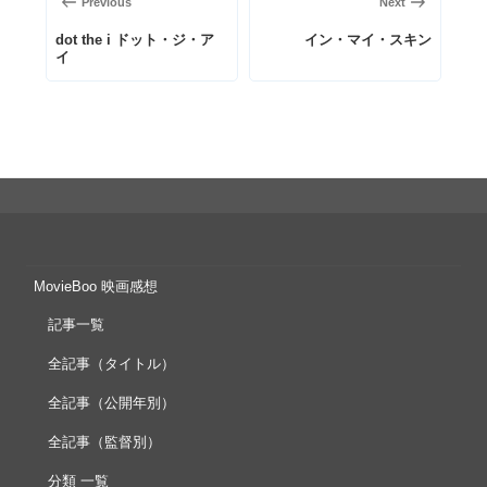
前
次
Previous
Next
ナ
の
の
ビ
dot the i ドット・ジ・ア
イン・マイ・スキン
イ
投
投
ゲ
稿
稿
ー
シ
ョ
ン
MovieBoo 映画感想
記事一覧
全記事（タイトル）
全記事（公開年別）
全記事（監督別）
分類 一覧