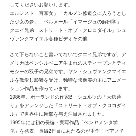
してくださいお願いします。
エルンスト「百頭女」「カルメン修道会に入ろうとし
た少女の夢」、ベルメール「イマージュの解剖学」
クエイ兄弟「ストリート・オブ・クロコダイル」シュ
ヴァンクマイエル各種ビデオその他。
さて下らないこと書いてないでクエイ兄弟ですが、ア
メリカはペンシルベニア生まれのスティーブンとティ
モシーの双子の兄弟です。ヤン・シュヴァンクマイエ
ルを敬愛し影響を受け、独特な映像美の主にアニメー
ション作品を作っています。
1986年、ポーランドの作家B・シュルツの「大鰐通
り」をアレンジした「ストリート・オブ・クロコダイ
ル」で世界中に衝撃を与え注目されました。
1995年には初の長編・実写作品「ベンヤメンタ学
院」を発表、長編2作目にあたるのが本作「ピアノチ