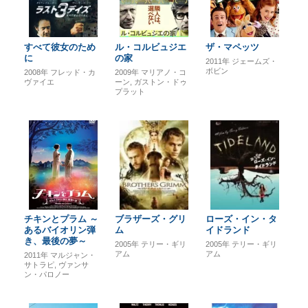
すべて彼女のため
ル・コルビュジエ
ザ・マペッツ
に
の家
2011年
ジェームズ・
ボビン
2008年
フレッド・カ
2009年
マリアノ・コ
ヴァイエ
ーン
ガストン・ドゥ
プラット
チキンとプラム ～
ブラザーズ・グリ
ローズ・イン・タ
あるバイオリン弾
ム
イドランド
き、最後の夢～
2005年
テリー・ギリ
2005年
テリー・ギリ
アム
アム
2011年
マルジャン・
サトラピ
ヴァンサ
ン・パロノー