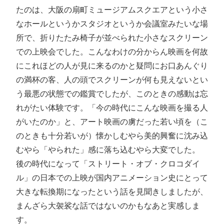
たのは、大阪の扇町ミュージアムスクエアという小さ
なホールというかスタジオというか会議室みたいな場
所で、折りたたみ椅子が並べられた小さなスクリーン
での上映会でした。こんなわけの分からん映画を何故
にこれほどの人が見に来るのかと疑問にお口あんぐり
の満杯の客、人の頭でスクリーンが何も見えないとい
う最悪の状態での鑑賞でしたが、このときの感動は忘
れがたい体験です。「今の時代にこんな映画を撮る人
がいたのか」と、アート映画の虜だった若い頃を（こ
のときも十分若いが）懐かしむやら美的興奮に沈み込
むやら「やられた」感に落ち込むやら大変でした。
後の時代になって「ストリート・オブ・クロコダイ
ル」の日本での上映が国内アニメーション史にとって
大きな転換期になったという話を見聞きしましたが、
まんざら大袈裟な話ではないのかもなあと実感しま
す。