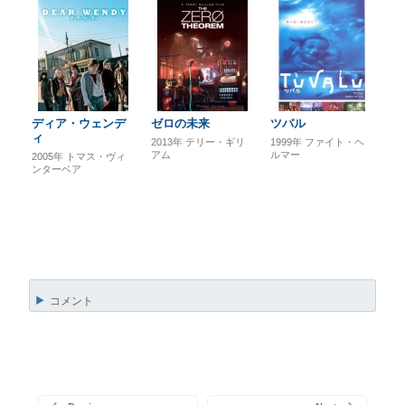
ディア・ウェンデ
ゼロの未来
ツバル
ィ
2013年
テリー・ギリ
1999年
ファイト・ヘ
アム
ルマー
2005年
トマス・ヴィ
ンターベア
コメント
投
稿