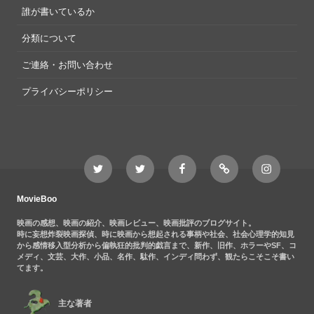
誰が書いているか
分類について
ご連絡・お問い合わせ
プライバシーポリシー
Twitter
Twitter
Movieboo
Feedly
Instagram
MovieBoo
Nezshi
Facebook
Nezshi
page
MovieBoo
映画の感想、映画の紹介、映画レビュー、映画批評のブログサイト。
時に妄想炸裂映画探偵、時に映画から想起される事柄や社会、社会心理学的知見
から感情移入型分析から偏執狂的批判的戯言まで、新作、旧作、ホラーやSF、コ
メディ、文芸、大作、小品、名作、駄作、インディ問わず、観たらこそこそ書い
てます。
主な著者