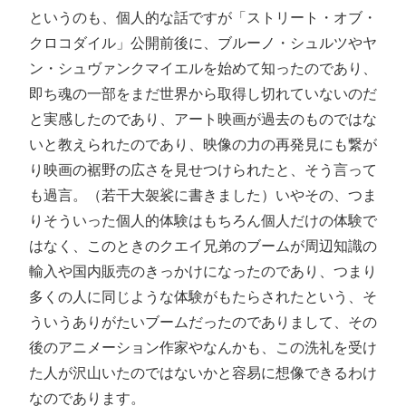
というのも、個人的な話ですが「ストリート・オブ・
クロコダイル」公開前後に、ブルーノ・シュルツやヤ
ン・シュヴァンクマイエルを始めて知ったのであり、
即ち魂の一部をまだ世界から取得し切れていないのだ
と実感したのであり、アート映画が過去のものではな
いと教えられたのであり、映像の力の再発見にも繋が
り映画の裾野の広さを見せつけられたと、そう言って
も過言。（若干大袈裟に書きました）いやその、つま
りそういった個人的体験はもちろん個人だけの体験で
はなく、このときのクエイ兄弟のブームが周辺知識の
輸入や国内販売のきっかけになったのであり、つまり
多くの人に同じような体験がもたらされたという、そ
ういうありがたいブームだったのでありまして、その
後のアニメーション作家やなんかも、この洗礼を受け
た人が沢山いたのではないかと容易に想像できるわけ
なのであります。