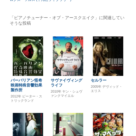
「ピアノチューナー・オブ・アースクエイク」に関連してい
そうな投稿
バーバリアン怪奇
サヴァイヴィング
セルラー
映画特殊音響効果
ライフ
2005年
デヴィッド・
製作所
エリス
2010年
ヤン・シュヴ
ァンクマイエル
2012年
ピーター・ス
トリックランド