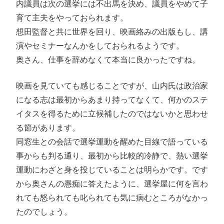
内議員は次の選挙には不出馬を決め、議員をやめて子
育て主夫をやっておられます。
想田監督と共に世界を回り、映画絡みの出版もし、講
演やセミナーなんかをしておられるようです。
奥さん、仕事を辞めなくて本当に良かったですね。
映画を見ていても感じることですが、山内氏は政治家
になる志は最初からあまり持ってなくて、何かのステ
イタスを得るために立候補したのではないかと思わせ
る節があります。
同窓生との会話で選挙運動を醒めた目線で語っている
事からも判る通り、最初から比較的冷静で、熱い選挙
運動にわざと身を投じていることは明らかです。です
から奥さんの愚痴に答えたように、選挙屋に何を言わ
れても怒られても叱られても気に病むところがなかっ
たのでしょう。