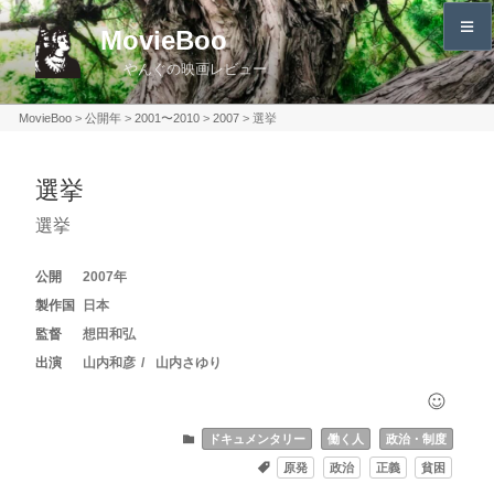
コ
MovieBoo
ン
やんぐの映画レビュー
テ
ン
MovieBoo
>
公開年
>
2001〜2010
>
2007
>
選挙
ツ
へ
選挙
ス
キ
選挙
ッ
プ
2007
日本
想田和弘
山内和彦
山内さゆり
ドキュメンタリー
働く人
政治・制度
原発
政治
正義
貧困