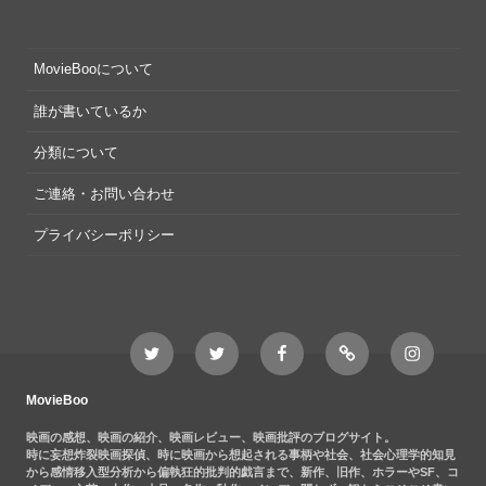
MovieBooについて
誰が書いているか
分類について
ご連絡・お問い合わせ
プライバシーポリシー
Twitter
Twitter
Movieboo
Feedly
Instagram
MovieBoo
Nezshi
Facebook
Nezshi
page
MovieBoo
映画の感想、映画の紹介、映画レビュー、映画批評のブログサイト。
時に妄想炸裂映画探偵、時に映画から想起される事柄や社会、社会心理学的知見
から感情移入型分析から偏執狂的批判的戯言まで、新作、旧作、ホラーやSF、コ