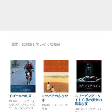
「選挙」に関連していそうな投稿
イゴールの約束
ミツバチのささや
スリーピング・タ
き
イト 白肌の美女の
1996年
リュック・ダ
異常な夜
ルデンヌ
ジャン＝ピ
1973年
ビクトル・エ
エール・ダルデンヌ
リセ
2011年
ジャウマ・バ