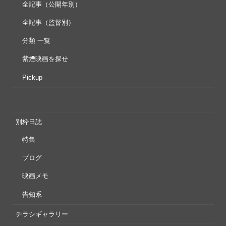
全記事（公開年別）
全記事（監督別）
分類 一覧
紫煙映画を探せ
Pickup
別枠日誌
特集
ブログ
映画メモ
告知系
チラシギャラリー