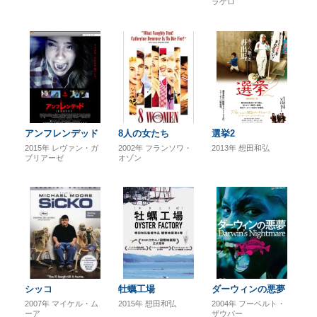
ラゲロ
アンフレンデッド
8人の女たち
選挙2
2015年
レヴァン・ガ
2002年
フランソワ・
2013年
想田和弘
ブリアーゼ
オゾン
シッコ
牡蠣工場
ダーウィンの悪夢
2007年
マイケル・ム
2015年
想田和弘
2004年
フーベルト・
ーア
ザウパー