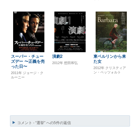
スーパー・チュー
演劇2
東ベルリンから来
ズデー 〜正義を売
た女
2012年
想田和弘
った日〜
2012年
クリスティア
ン・ペッツォルト
2011年
ジョージ・ク
ルーニー
コメント - “選挙” への5件の返信