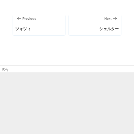
投
稿
前
次
Previous
Next
ナ
の
の
ビ
ツォツィ
シェルター
投
投
ゲ
稿
稿
ー
シ
ョ
ン