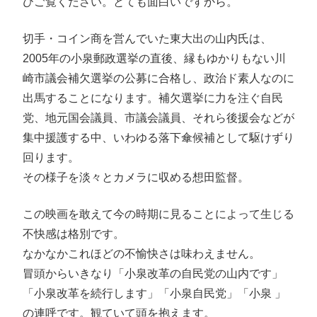
ひご覧ください。とても面白いですから。
切手・コイン商を営んでいた東大出の山内氏は、
2005年の小泉郵政選挙の直後、縁もゆかりもない川
崎市議会補欠選挙の公募に合格し、政治ド素人なのに
出馬することになります。補欠選挙に力を注ぐ自民
党、地元国会議員、市議会議員、それら後援会などが
集中援護する中、いわゆる落下傘候補として駆けずり
回ります。
その様子を淡々とカメラに収める想田監督。
この映画を敢えて今の時期に見ることによって生じる
不快感は格別です。
なかなかこれほどの不愉快さは味わえません。
冒頭からいきなり「小泉改革の自民党の山内です」
「小泉改革を続行します」「小泉自民党」「小泉 」
の連呼です。観ていて頭を抱えます。