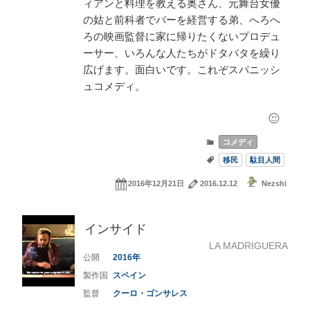
ィアンと料理を教える奥さん、元舞台女優
の姑と前科者でバーを経営する弟、へろへ
ろの映画監督に家に帰りたくないプロデュ
ーサー、いろんな人たちがドタバタを繰り
広げます。面白いです。これぞスパニッシ
ュコメディ。
コメディ
移民
駄目人間
2016年12月21日
2016.12.12
Nezshi
インサイド
LA MADRIGUERA
2016
スペイン
クーロ・ゴンサレス