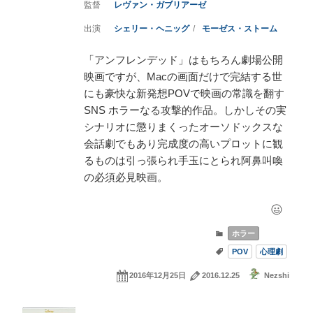
レヴァン・ガブリアーゼ
シェリー・ヘニッグ
モーゼス・ストーム
「アンフレンデッド」はもちろん劇場公開
映画ですが、Macの画面だけで完結する世
にも豪快な新発想POVで映画の常識を翻す
SNS ホラーなる攻撃的作品。しかしその実
シナリオに懲りまくったオーソドックスな
会話劇でもあり完成度の高いプロットに観
るものは引っ張られ手玉にとられ阿鼻叫喚
の必須必見映画。
ホラー
POV
心理劇
2016年12月25日
2016.12.25
Nezshi