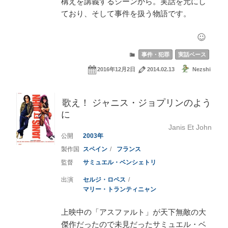
構えを講義するシーンから。実話を元にし
ており、そして事件を扱う物語です。
事件・犯罪
実話ベース
2016年12月2日
2014.02.13
Nezshi
歌え！ ジャニス・ジョプリンのよう
に
Janis Et John
2003
スペイン
フランス
サミュエル・ベンシェトリ
セルジ・ロペス
マリー・トランティニャン
上映中の「アスファルト」が天下無敵の大
傑作だったので未見だったサミュエル・ベ