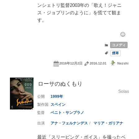
ンシェトリ監督2003年の「歌え！ジャニ
ス・ジョプリンのように」を慌てて観ま
す。
コメディ
煙草
2016年12月2日
2016.12.01
Nezshi
ローサのぬくもり
Solas
1999
スペイン
ベニト・サンブラノ
アナ・フェルナンデス
マリア・ガリアナ
最近「スリーピング・ボイス」を撮ったベ