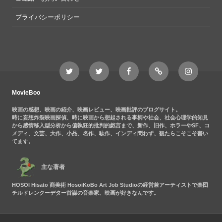
プライバシーポリシー
Twitter
Twitter
Movieboo
Feedly
Instagram
MovieBoo
Nezshi
Facebook
Nezshi
page
MovieBoo
映画の感想、映画の紹介、映画レビュー、映画批評のブログサイト。
時に妄想炸裂映画探偵、時に映画から想起される事柄や社会、社会心理学的知見
から感情移入型分析から偏執狂的批判的戯言まで、新作、旧作、ホラーやSF、コ
メディ、文芸、大作、小品、名作、駄作、インディ問わず、観たらこそこそ書い
てます。
主な著者
HOSOI Hisato 商美術 HosoiKoBo Art Job Studioの経営兼アーティストで楽団
チルドレンクーデター首謀の音楽家。映画が好きなんです。