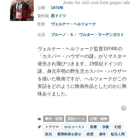
Jeder für sich und Gott gegen alle
1974
西ドイツ
ヴェルナー・ヘルツォーク
ブルーノ・Ｓ
ワルター・ラーデンガスト
ヴェルナー・ヘルツォーク監督1974年の
「カスパー・ハウザーの謎」がリマスター
発売され飛びつきます。19世紀ドイツの
謎、身元不明の野生児カスパー・ハウザー
を描いた映画ですが、ヘルツォークがこの
実話をどのように映画作品としたのかに興
味ありました。
事件・犯罪
実話ベース
心理・精神
トラウマ
ホロコースト
医療
宗教
幻想
政治
紫煙映画を探せ
絶望
虐待
駄目人間