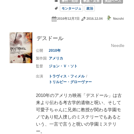
事件・犯罪
事故・災害
実話ベース
モンタージュ
政治
2016年12月7日
2016.12.04
Nezshi
デスドール
Needle
2010
アメリカ
ジョン・Ｖ・ソト
トラヴィス・フィメル
トリルビー・グローヴァー
2010年のアメリカ映画「デスドール」は古
来より伝わる考古学的遺物と呪い、そして
可愛子ちゃんに兄弟に教授が関わる学園モ
ノであり犯人捜しのミステリーでもあると
いう、一言で言うと呪いの学園ミステリ
ー。