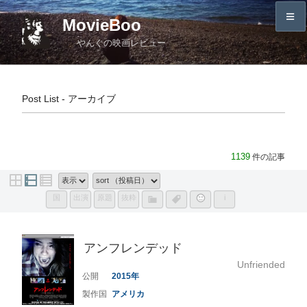
コ
MovieBoo
ン
やんぐの映画レビュー
テ
ン
ツ
へ
Post List - アーカイブ
ス
キ
ッ
1139
件の記事
プ
国
出演
原題
抜粋
i
アンフレンデッド
Unfriended
2015
アメリカ