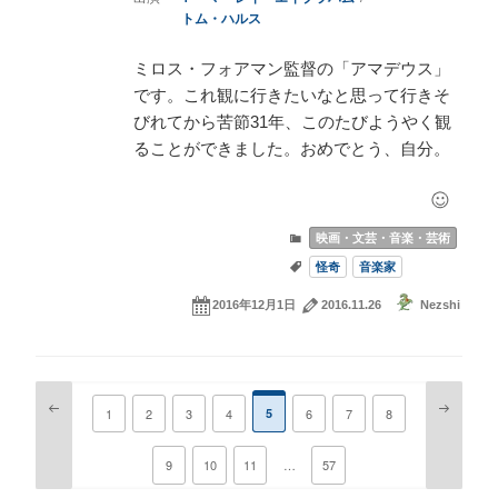
トム・ハルス
ミロス・フォアマン監督の「アマデウス」
です。これ観に行きたいなと思って行きそ
びれてから苦節31年、このたびようやく観
ることができました。おめでとう、自分。
映画・文芸・音楽・芸術
怪奇
音楽家
2016年12月1日
2016.11.26
Nezshi
投
前
次
固
1
固
2
固
3
固
4
5
固
6
固
7
固
8
稿
の
の
定
定
定
定
定
定
定
ペ
ペ
の
ペ
ペ
ペ
ペ
ペ
ペ
ペ
…
固
9
固
10
固
11
固
57
ー
ー
ペ
ー
ー
ー
ー
ー
ー
ー
定
定
定
定