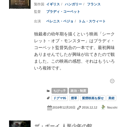
イギリス
ハンガリー
フランス
ブラディ・コーベット
ベレニス・ベジョ
トム・スウィート
独裁者の幼年期を描くという映画「シーク
レット・オブ・モンスター」はブラディ・
コーベット監督気合の一本です。最初興味
ありませんでしたが興味が出てきたので観
ました。この映画の感想、それはもういろ
いろ複雑です。
ちびっ子
政治・制度
ドグマ95
煙草
紫煙映画を探せ
美術
2016年12月20日
2016.12.12
Nezshi
ザ・ボーイ 人形少年の館