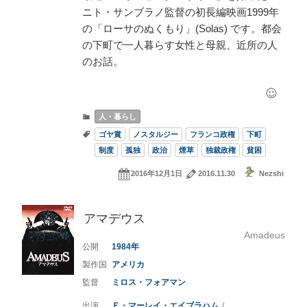
ニト・サンブラノ監督の初長編映画1999年
の「ローサのぬくもり」(Solas) です。都会
の下町で一人暮らす女性と母親、近所の人
のお話。
人・暮らし
ゴヤ賞
ノスタルジー
フランコ政権
下町
制度
孤独
政治
煙草
独裁政権
貧困
2016年12月1日
2016.11.30
Nezshi
アマデウス
Amadeus
1984
アメリカ
ミロス・フォアマン
Ｆ・マーレイ・エイブラハム